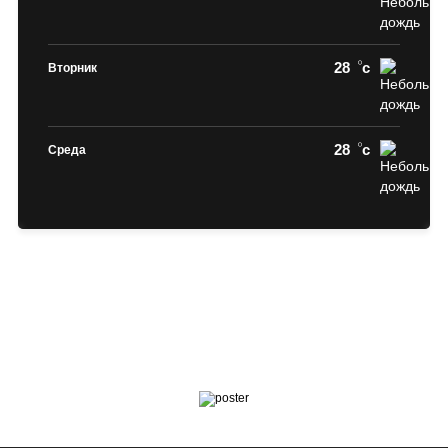
28
c
Вторник
28
c
Среда