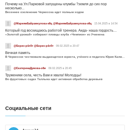
Почему на Ул.Парковой запущены клумбы ?земля до сих пор
несколько...
Весеннее озеленение Черкесска идет полным ходом
@МариямБайрамкулова-э8ц @МариямБайрамкулова-э8ц
15.04.2025 в 14:54
Который год восхищаюсь работой тренера. Аида- наша гордость....
«Золотой урожай» собирают пловцы клуба «Чемпион» из Учкекена
@Борис-р4л5т @Борис-р4л5т
09.02.2025 в 20:47
Вечная память
В Черкесске чествовали выдающегося юриста, учёного и педагога Юрия Калмыкова
@ЕкатеринаДумова-о8и
09.02.2025 в 20:45
Труженики села, честь Вам и хвала! Молодцы!
Во фруктовых садах Таллыка идет активная обработка деревьев
Социальные сети