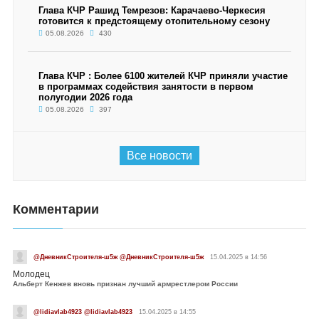
Глава КЧР Рашид Темрезов: Карачаево-Черкесия
готовится к предстоящему отопительному сезону
05.08.2026
430
Глава КЧР : Более 6100 жителей КЧР приняли участие
в программах содействия занятости в первом
полугодии 2026 года
05.08.2026
397
Все новости
Комментарии
@ДневникСтроителя-ш5ж @ДневникСтроителя-ш5ж
15.04.2025 в 14:56
Молодец
Альберт Кенжев вновь признан лучший армрестлером России
@lidiavlab4923 @lidiavlab4923
15.04.2025 в 14:55