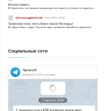
Вечная память
В Черкесске чествовали выдающегося юриста, учёного и педагога Юрия Калмыкова
@ЕкатеринаДумова-о8и
09.02.2025 в 20:45
Труженики села, честь Вам и хвала! Молодцы!
Во фруктовых садах Таллыка идет активная обработка деревьев
Социальные сети