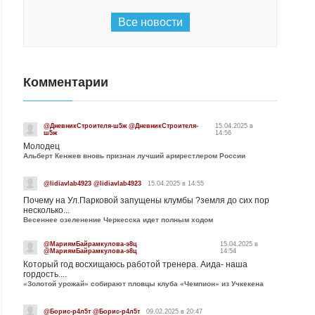
Все новости
Комментарии
@ДневникСтроителя-ш5ж @ДневникСтроителя-
15.04.2025 в
ш5ж
14:56
Молодец
Альберт Кенжев вновь признан лучший армрестлером России
@lidiavlab4923 @lidiavlab4923
15.04.2025 в 14:55
Почему на Ул.Парковой запущены клумбы ?земля до сих пор
несколько...
Весеннее озеленение Черкесска идет полным ходом
@МариямБайрамкулова-э8ц
15.04.2025 в
@МариямБайрамкулова-э8ц
14:54
Который год восхищаюсь работой тренера. Аида- наша
гордость....
«Золотой урожай» собирают пловцы клуба «Чемпион» из Учкекена
@Борис-р4л5т @Борис-р4л5т
09.02.2025 в 20:47