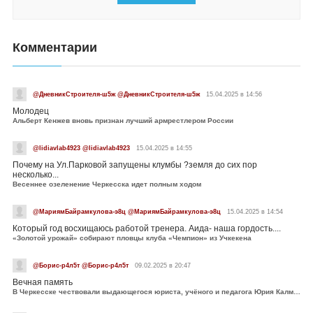
Комментарии
@ДневникСтроителя-ш5ж @ДневникСтроителя-ш5ж
15.04.2025 в 14:56
Молодец
Альберт Кенжев вновь признан лучший армрестлером России
@lidiavlab4923 @lidiavlab4923
15.04.2025 в 14:55
Почему на Ул.Парковой запущены клумбы ?земля до сих пор
несколько...
Весеннее озеленение Черкесска идет полным ходом
@МариямБайрамкулова-э8ц @МариямБайрамкулова-э8ц
15.04.2025 в 14:54
Который год восхищаюсь работой тренера. Аида- наша гордость....
«Золотой урожай» собирают пловцы клуба «Чемпион» из Учкекена
@Борис-р4л5т @Борис-р4л5т
09.02.2025 в 20:47
Вечная память
В Черкесске чествовали выдающегося юриста, учёного и педагога Юрия Калмыкова