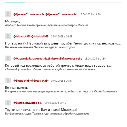
@ДневникСтроителя-ш5ж @ДневникСтроителя-ш5ж
15.04.2025 в 14:56
Молодец
Альберт Кенжев вновь признан лучший армрестлером России
@lidiavlab4923 @lidiavlab4923
15.04.2025 в 14:55
Почему на Ул.Парковой запущены клумбы ?земля до сих пор несколько...
Весеннее озеленение Черкесска идет полным ходом
@МариямБайрамкулова-э8ц @МариямБайрамкулова-э8ц
15.04.2025 в 14:54
Который год восхищаюсь работой тренера. Аида- наша гордость....
«Золотой урожай» собирают пловцы клуба «Чемпион» из Учкекена
@Борис-р4л5т @Борис-р4л5т
09.02.2025 в 20:47
Вечная память
В Черкесске чествовали выдающегося юриста, учёного и педагога Юрия Калмыкова
@ЕкатеринаДумова-о8и
09.02.2025 в 20:45
Труженики села, честь Вам и хвала! Молодцы!
Во фруктовых садах Таллыка идет активная обработка деревьев