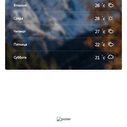
26
c
Вторник
28
c
Среда
27
c
Четверг
22
c
Пятница
21
c
Суббота