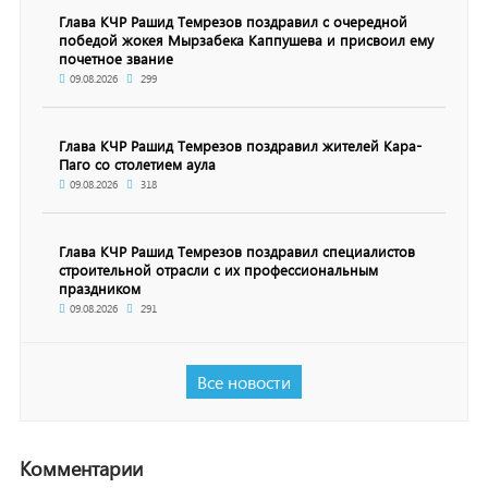
Глава КЧР Рашид Темрезов поздравил с очередной
победой жокея Мырзабека Каппушева и присвоил ему
почетное звание
09.08.2026
299
Глава КЧР Рашид Темрезов поздравил жителей Кара-
Паго со столетием аула
09.08.2026
318
Глава КЧР Рашид Темрезов поздравил специалистов
строительной отрасли с их профессиональным
праздником
09.08.2026
291
Все новости
Комментарии