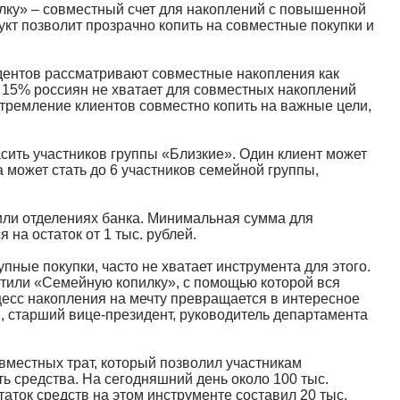
лку» – совместный счет для накоплений с повышенной
кт позволит прозрачно копить на совместные покупки и
дентов рассматривают совместные накопления как
 15% россиян не хватает для совместных накоплений
тремление клиентов совместно копить на важные цели,
асить участников группы «Близкие». Один клиент может
а может стать до 6 участников семейной группы,
ли отделениях банка. Минимальная сумма для
на остаток от 1 тыс. рублей.
пные покупки, часто не хватает инструмента для этого.
устили «Семейную копилку», с помощью которой вся
цесс накопления на мечту превращается в интересное
, старший вице-президент, руководитель департамента
вместных трат, который позволил участникам
ь средства. На сегодняшний день около 100 тыс.
таток средств на этом инструменте составил 20 тыс.