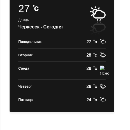
27
c
Дождь
Черкесск - Сегодня
27
c
Понедельник
28
c
Вторник
28
c
Среда
26
c
Четверг
24
c
Пятница