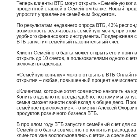
Теперь клиенты ВТБ могут открыть «Семейную копи
процентной ставкой в Семейном банке. Новый проду
упростит управление семейным бюджетом.
По результатам недавнего опроса ВТБ, 43% респон
возможность реализовать семейную мечту, при этом
удобного финансового инструмента. Поддерживая с
ВТБ запустил семейный накопительный счет.
Клиент Семейного банка может открыть его и пригл
открыть до 10 счетов, а пользователями одного счет
включая владельца.
«Семейную копилку» можно открыть в ВТБ Онлайн и
открытия – любая, повышенный процент начисляется 
«Клиентам, которые хотят совместно накопить на кру
Копить отдельно не всегда удобно, поэтому мы зап
семья сможет внести свой вклад в общее дело. Про
семейное приключение», - отметил Алексей Охорзин
продуктов розничного бизнеса ВТБ.
В прошлом году ВТБ запустил семейный счет для со
Семейного банка совместно пополнять и расходоват
клиентов уже воспользовались счетом, а средний ос