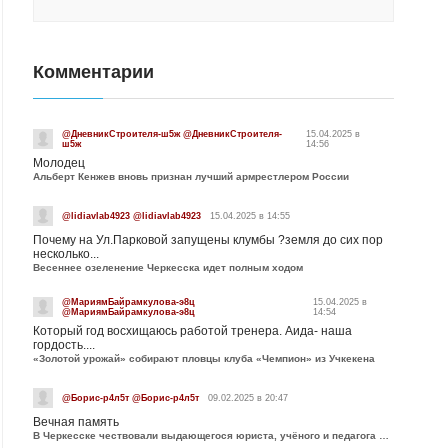
Комментарии
@ДневникСтроителя-ш5ж @ДневникСтроителя-
15.04.2025 в
ш5ж
14:56
Молодец
Альберт Кенжев вновь признан лучший армрестлером России
@lidiavlab4923 @lidiavlab4923
15.04.2025 в 14:55
Почему на Ул.Парковой запущены клумбы ?земля до сих пор
несколько...
Весеннее озеленение Черкесска идет полным ходом
@МариямБайрамкулова-э8ц
15.04.2025 в
@МариямБайрамкулова-э8ц
14:54
Который год восхищаюсь работой тренера. Аида- наша
гордость....
«Золотой урожай» собирают пловцы клуба «Чемпион» из Учкекена
@Борис-р4л5т @Борис-р4л5т
09.02.2025 в 20:47
Вечная память
В Черкесске чествовали выдающегося юриста, учёного и педагога Юрия Калмыкова