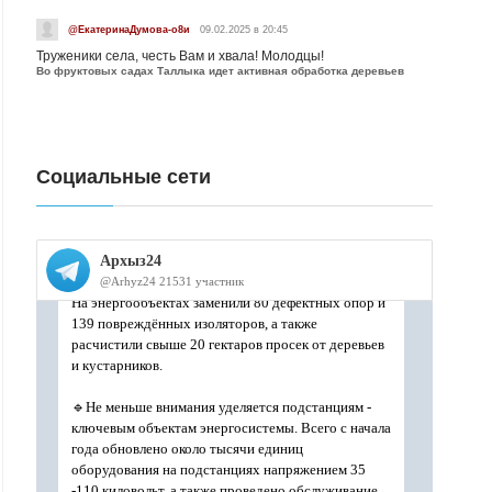
@ЕкатеринаДумова-о8и
09.02.2025 в 20:45
Труженики села, честь Вам и хвала! Молодцы!
Во фруктовых садах Таллыка идет активная обработка деревьев
Социальные сети