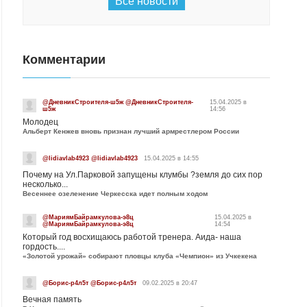
Все новости
Комментарии
@ДневникСтроителя-ш5ж @ДневникСтроителя-
15.04.2025 в
ш5ж
14:56
Молодец
Альберт Кенжев вновь признан лучший армрестлером России
@lidiavlab4923 @lidiavlab4923
15.04.2025 в 14:55
Почему на Ул.Парковой запущены клумбы ?земля до сих пор
несколько...
Весеннее озеленение Черкесска идет полным ходом
@МариямБайрамкулова-э8ц
15.04.2025 в
@МариямБайрамкулова-э8ц
14:54
Который год восхищаюсь работой тренера. Аида- наша
гордость....
«Золотой урожай» собирают пловцы клуба «Чемпион» из Учкекена
@Борис-р4л5т @Борис-р4л5т
09.02.2025 в 20:47
Вечная память