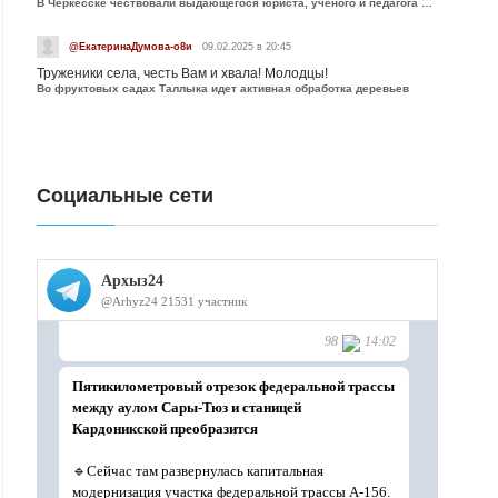
В Черкесске чествовали выдающегося юриста, учёного и педагога Юрия Калмыкова
@ЕкатеринаДумова-о8и
09.02.2025 в 20:45
Труженики села, честь Вам и хвала! Молодцы!
Во фруктовых садах Таллыка идет активная обработка деревьев
Социальные сети