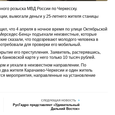
ого розыска МВД России по Черкесску.
ии, вымогали деньги у 25-летнего жителя станицы
ил, что 4 апреля в ночное время по улице Октябрьской
«Мерседес-Бенц» подъехали неизвестные, которые
ие сказали, что подозревают молодого человека в
потребовали для проверки его мобильный.
укрытие его преступления. Заявитель, растерявшись,
а банковской карте у него только 10 тысяч рублей.
ом и уехали в неизвестном направлении. По
два жителя Карачаево-Черкесии и один житель
тся мероприятия, направленные на установление
СЛЕДУЮЩАЯ НОВОСТЬ
РусГидро представляет «Удивительный
Дальний Восток»