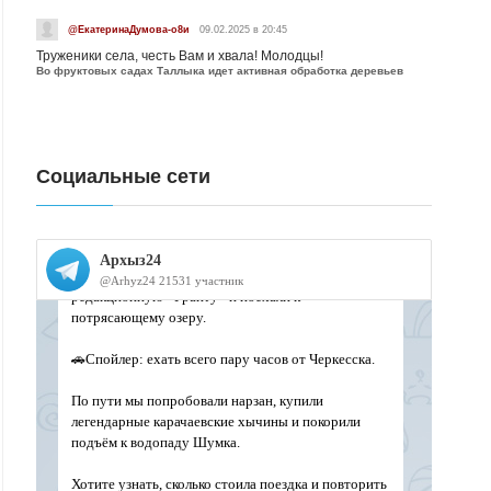
@ЕкатеринаДумова-о8и
09.02.2025 в 20:45
Труженики села, честь Вам и хвала! Молодцы!
Во фруктовых садах Таллыка идет активная обработка деревьев
Социальные сети