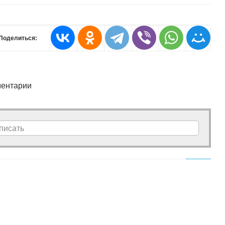
Поделиться:
ентарии
писать