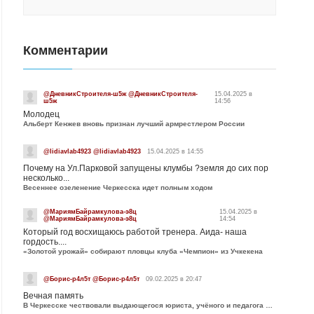
Комментарии
@ДневникСтроителя-ш5ж @ДневникСтроителя-
15.04.2025 в
ш5ж
14:56
Молодец
Альберт Кенжев вновь признан лучший армрестлером России
@lidiavlab4923 @lidiavlab4923
15.04.2025 в 14:55
Почему на Ул.Парковой запущены клумбы ?земля до сих пор
несколько...
Весеннее озеленение Черкесска идет полным ходом
@МариямБайрамкулова-э8ц
15.04.2025 в
@МариямБайрамкулова-э8ц
14:54
Который год восхищаюсь работой тренера. Аида- наша
гордость....
«Золотой урожай» собирают пловцы клуба «Чемпион» из Учкекена
@Борис-р4л5т @Борис-р4л5т
09.02.2025 в 20:47
Вечная память
В Черкесске чествовали выдающегося юриста, учёного и педагога Юрия Калмыкова