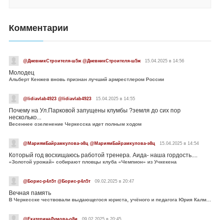
Комментарии
@ДневникСтроителя-ш5ж @ДневникСтроителя-ш5ж
15.04.2025 в 14:56
Молодец
Альберт Кенжев вновь признан лучший армрестлером России
@lidiavlab4923 @lidiavlab4923
15.04.2025 в 14:55
Почему на Ул.Парковой запущены клумбы ?земля до сих пор
несколько...
Весеннее озеленение Черкесска идет полным ходом
@МариямБайрамкулова-э8ц @МариямБайрамкулова-э8ц
15.04.2025 в 14:54
Который год восхищаюсь работой тренера. Аида- наша гордость....
«Золотой урожай» собирают пловцы клуба «Чемпион» из Учкекена
@Борис-р4л5т @Борис-р4л5т
09.02.2025 в 20:47
Вечная память
В Черкесске чествовали выдающегося юриста, учёного и педагога Юрия Калмыкова
@ЕкатеринаДумова-о8и
09.02.2025 в 20:45