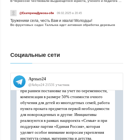
В Черкесске чествовали выдающегося юриста, учёного и педагога Юрия Калмыкова
@ЕкатеринаДумова-о8и
09.02.2025 в 20:45
Труженики села, честь Вам и хвала! Молодцы!
Во фруктовых садах Таллыка идет активная обработка деревьев
Социальные сети