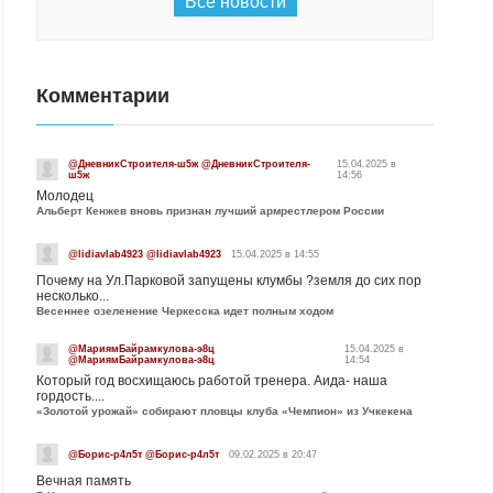
Все новости
Комментарии
@ДневникСтроителя-ш5ж @ДневникСтроителя-
15.04.2025 в
ш5ж
14:56
Молодец
Альберт Кенжев вновь признан лучший армрестлером России
@lidiavlab4923 @lidiavlab4923
15.04.2025 в 14:55
Почему на Ул.Парковой запущены клумбы ?земля до сих пор
несколько...
Весеннее озеленение Черкесска идет полным ходом
@МариямБайрамкулова-э8ц
15.04.2025 в
@МариямБайрамкулова-э8ц
14:54
Который год восхищаюсь работой тренера. Аида- наша
гордость....
«Золотой урожай» собирают пловцы клуба «Чемпион» из Учкекена
@Борис-р4л5т @Борис-р4л5т
09.02.2025 в 20:47
Вечная память