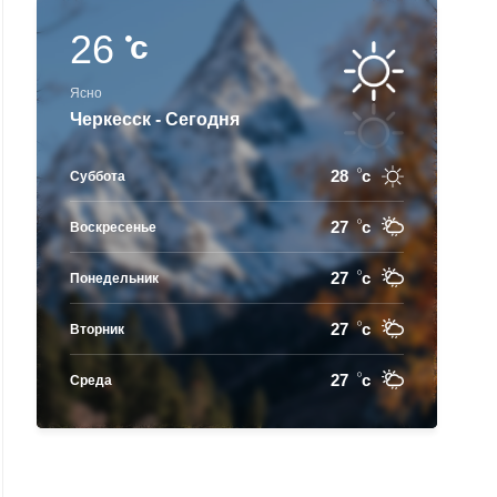
26
c
Ясно
Черкесск - Сегодня
28
c
Суббота
27
c
Воскресенье
27
c
Понедельник
27
c
Вторник
27
c
Среда