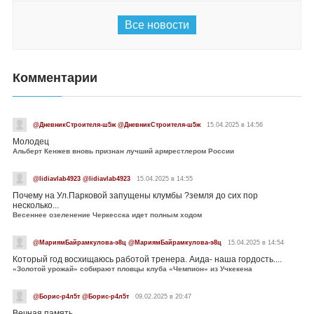
Все новости
Комментарии
@ДневникСтроителя-ш5ж @ДневникСтроителя-ш5ж
15.04.2025 в 14:56
Молодец
Альберт Кенжев вновь признан лучший армрестлером России
@lidiavlab4923 @lidiavlab4923
15.04.2025 в 14:55
Почему на Ул.Парковой запущены клумбы ?земля до сих пор
несколько...
Весеннее озеленение Черкесска идет полным ходом
@МариямБайрамкулова-э8ц @МариямБайрамкулова-э8ц
15.04.2025 в 14:54
Который год восхищаюсь работой тренера. Аида- наша гордость....
«Золотой урожай» собирают пловцы клуба «Чемпион» из Учкекена
@Борис-р4л5т @Борис-р4л5т
09.02.2025 в 20:47
Вечная память