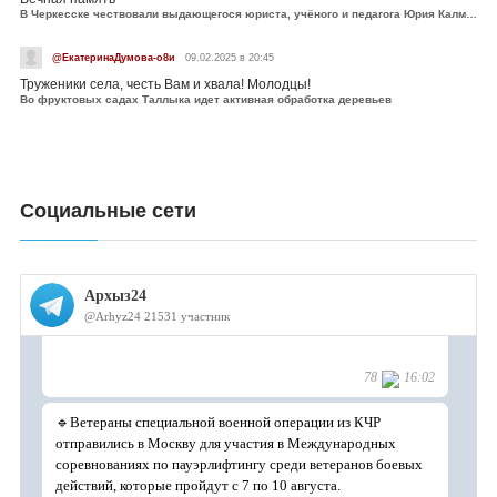
В Черкесске чествовали выдающегося юриста, учёного и педагога Юрия Калмыкова
@ЕкатеринаДумова-о8и
09.02.2025 в 20:45
Труженики села, честь Вам и хвала! Молодцы!
Во фруктовых садах Таллыка идет активная обработка деревьев
Социальные сети