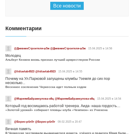
Все новости
Комментарии
@ДневникСтроителя-ш5ж @ДневникСтроителя-ш5ж
15.04.2025 в 14:56
Молодец
Альберт Кенжев вновь признан лучший армрестлером России
@lidiavlab4923 @lidiavlab4923
15.04.2025 в 14:55
Почему на Ул.Парковой запущены клумбы ?земля до сих пор
несколько...
Весеннее озеленение Черкесска идет полным ходом
@МариямБайрамкулова-э8ц @МариямБайрамкулова-э8ц
15.04.2025 в 14:54
Который год восхищаюсь работой тренера. Аида- наша гордость....
«Золотой урожай» собирают пловцы клуба «Чемпион» из Учкекена
@Борис-р4л5т @Борис-р4л5т
09.02.2025 в 20:47
Вечная память
В Черкесске чествовали выдающегося юриста, учёного и педагога Юрия Калмыкова