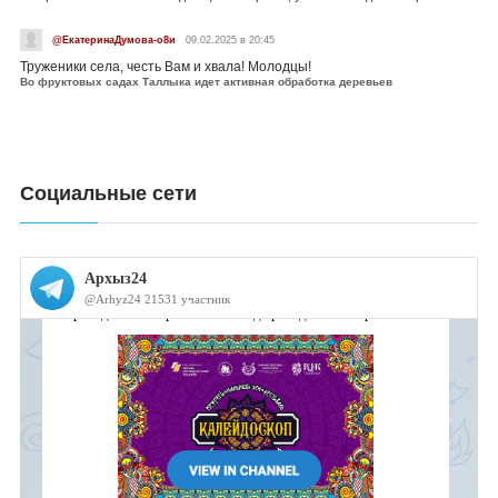
@ЕкатеринаДумова-о8и
09.02.2025 в 20:45
Труженики села, честь Вам и хвала! Молодцы!
Во фруктовых садах Таллыка идет активная обработка деревьев
Социальные сети