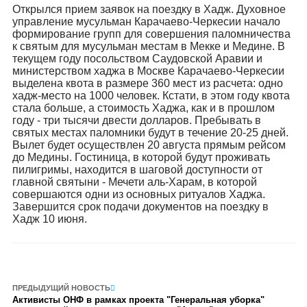
Открылся прием заявок на поездку в Хадж. Духовное
управление мусульман Карачаево-Черкесии начало
формирование групп для совершения паломничества
к святым для мусульман местам в Мекке и Медине. В
текущем году посольством Саудовской Аравии и
министерством хаджа в Москве Карачаево-Черкесии
выделена квота в размере 360 мест из расчета: одно
хадж-место на 1000 человек. Кстати, в этом году квота
стала больше, а стоимость Хаджа, как и в прошлом
году - три тысячи двести долларов. Пребывать в
святых местах паломники будут в течение 20-25 дней.
Вылет будет осуществлен 20 августа прямым рейсом
до Медины. Гостиница, в которой будут проживать
пилигримы, находится в шаговой доступности от
главной святыни - Мечети аль-Харам, в которой
совершаются одни из основных ритуалов Хаджа.
Завершится срок подачи документов на поездку в
Хадж 10 июня.
ПРЕДЫДУЩИЙ НОВОСТЬ
Активисты ОНФ в рамках проекта "Генеральная уборка"