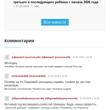
третьего и последующего ребенка с начала 2026 года
07.08.2026
338
Все новости
Комментарии
@ДневникСтроителя-ш5ж @ДневникСтроителя-ш5ж
15.04.2025 в 14:56
Молодец
Альберт Кенжев вновь признан лучший армрестлером России
@lidiavlab4923 @lidiavlab4923
15.04.2025 в 14:55
Почему на Ул.Парковой запущены клумбы ?земля до сих пор
несколько...
Весеннее озеленение Черкесска идет полным ходом
@МариямБайрамкулова-э8ц @МариямБайрамкулова-э8ц
15.04.2025 в 14:54
Который год восхищаюсь работой тренера. Аида- наша гордость....
«Золотой урожай» собирают пловцы клуба «Чемпион» из Учкекена