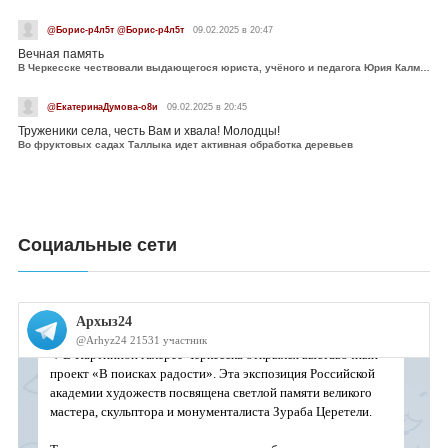
@Борис-р4л5т @Борис-р4л5т
09.02.2025 в 20:47
Вечная память
В Черкесске чествовали выдающегося юриста, учёного и педагога Юрия Калмыкова
@ЕкатеринаДумова-о8и
09.02.2025 в 20:45
Труженики села, честь Вам и хвала! Молодцы!
Во фруктовых садах Таллыка идет активная обработка деревьев
Социальные сети