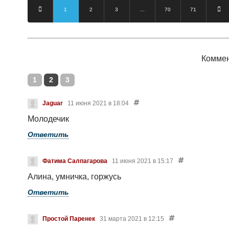
1
2
3
...
70
71
Комме
1
2
3
Jaguar
11 июня 2021 в 18:04
Молодечик
Ответить
Фатима Салпагарова
11 июня 2021 в 15:17
Алина, умничка, горжусь
Ответить
Простой Паренек
31 марта 2021 в 12:15