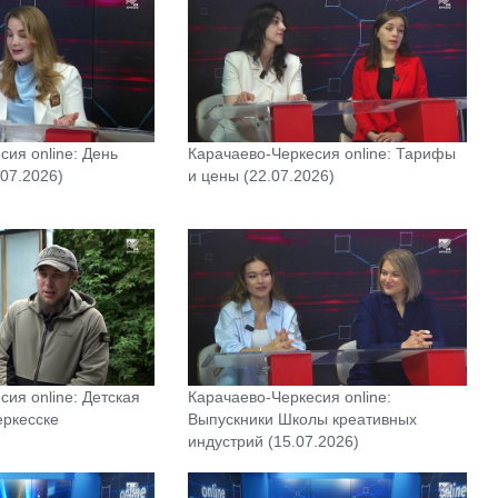
сия online: День
Карачаево-Черкесия online: Тарифы
.07.2026)
и цены (22.07.2026)
ия online: Детская
Карачаево-Черкесия online:
еркесске
Выпускники Школы креативных
индустрий (15.07.2026)