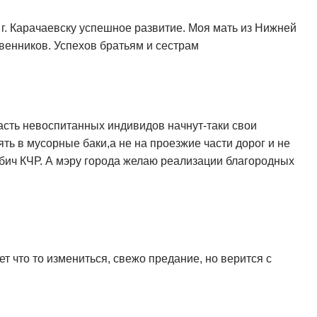
. Карачаевску успешное развитие. Моя мать из Нижней
венников. Успехов братьям и сестрам
часть невоспитанных индивидов начнут-таки свои
ть в мусорные баки,а не на проезжие части дорог и не
ич КЧР. А мэру города желаю реализации благородных
т что то измениться, свежо предание, но верится с