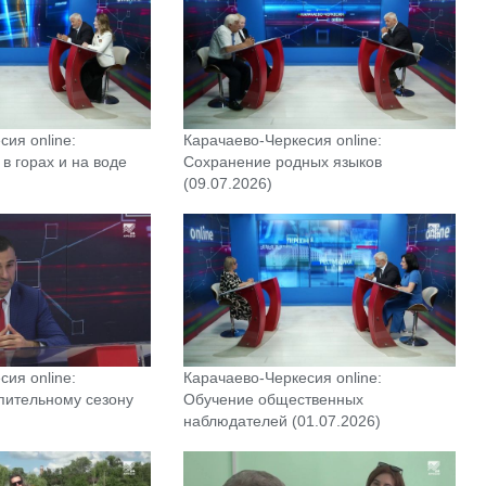
ия online:
Карачаево-Черкесия online:
в горах и на воде
Сохранение родных языков
(09.07.2026)
ия online:
Карачаево-Черкесия online:
опительному сезону
Обучение общественных
наблюдателей (01.07.2026)