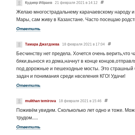
Кудияр Ибраев
21 февраля 2021 в 14:12
Желаю многострадальнему карачаевскому народу и г
Мары, сам живу в Казахстане. Часто посещаю родст
Ответить
Тамара Джатдоева
18 февраля 2021 в 17:04
Бесчинству нет предела. Хочется очень верить,что 
бяки,вынося из дома,начнут в конце концов,отправля
под дорожные и пешеходные мосты. Это страшный б
задач и понимания среди нвселения КГО! Удачи!
Ответить
mulithan temirova
18 февраля 2021 в 15:46
Поживём увидим. Скольколько лет одно и тоже. Може
трудом.....
Ответить