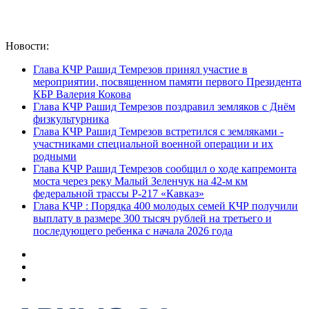
Новости:
Глава КЧР Рашид Темрезов принял участие в
мероприятии, посвященном памяти первого Президента
КБР Валерия Кокова
Глава КЧР Рашид Темрезов поздравил земляков с Днём
физкультурника
Глава КЧР Рашид Темрезов встретился с земляками -
участниками специальной военной операции и их
родными
Глава КЧР Рашид Темрезов сообщил о ходе капремонта
моста через реку Малый Зеленчук на 42-м км
федеральной трассы Р-217 «Кавказ»
Глава КЧР : Порядка 400 молодых семей КЧР получили
выплату в размере 300 тысяч рублей на третьего и
последующего ребенка с начала 2026 года