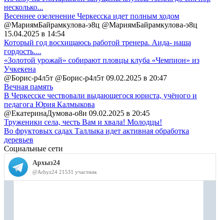
несколько...
Весеннее озеленение Черкесска идет полным ходом
@МариямБайрамкулова-э8ц @МариямБайрамкулова-э8ц
15.04.2025 в 14:54
Который год восхищаюсь работой тренера. Аида- наша
гордость....
«Золотой урожай» собирают пловцы клуба «Чемпион» из
Учкекена
@Борис-р4л5т @Борис-р4л5т
09.02.2025 в 20:47
Вечная память
В Черкесске чествовали выдающегося юриста, учёного и
педагога Юрия Калмыкова
@ЕкатеринаДумова-о8и
09.02.2025 в 20:45
Труженики села, честь Вам и хвала! Молодцы!
Во фруктовых садах Таллыка идет активная обработка
деревьев
Социальные сети