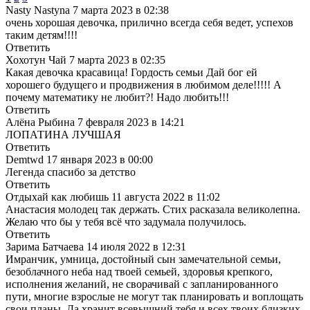
Nasty Nastyna
7 марта 2023 в 02:38
очень хорошая девочка, прилично всегда себя ведет, успехов
таким детям!!!!
Ответить
Хохотун Чай
7 марта 2023 в 02:35
Какая девочка красавица! Гордость семьи
Дай бог ей
хорошего будущего и продвижения в любимом деле!!!!!
А
почему математику не любит?! Надо любить!!!
Ответить
Алёна Рыбина
7 февраля 2023 в 14:21
ЛОПАТИНА ЛУЧШАЯ
Ответить
Demtwd
17 января 2023 в 00:00
Легенда спасибо за детство
Ответить
Отдыхай как любишь
11 августа 2022 в 11:02
Анастасия молодец так держать. Стих расказала великолепна.
Желаю что бы у тебя всё что задумала получилось.
Ответить
Зарима Батчаева
14 июля 2022 в 12:31
Имранчик, умница, достойный сын замечательной семьи,
безоблачного неба над твоей семьей, здоровья крепкого,
исполнения желаний, не сворачивай с запланированного
пути, многие взрослые не могут так планировать и воплощать
свои планы. Да хранит всевышний тебя и всех твоих близких.