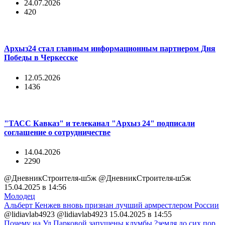
24.07.2026
420
Архыз24 стал главным информационным партнером Дня
Победы в Черкесске
12.05.2026
1436
"ТАСС Кавказ" и телеканал "Архыз 24" подписали
соглашение о сотрудничестве
14.04.2026
2290
@ДневникСтроителя-ш5ж @ДневникСтроителя-ш5ж
15.04.2025 в 14:56
Молодец
Альберт Кенжев вновь признан лучший армрестлером России
@lidiavlab4923 @lidiavlab4923
15.04.2025 в 14:55
Почему на Ул.Парковой запущены клумбы ?земля до сих пор