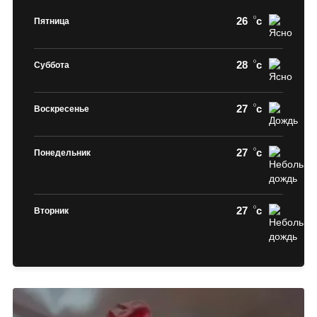
26
c
Пятница
28
c
Суббота
27
c
Воскресенье
27
c
Понедельник
27
c
Вторник