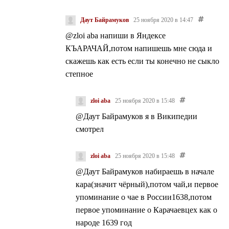
Даут Байрамуков
25 ноября 2020 в 14:47
@zloi aba
напиши в Яндексе
КЪАРАЧАЙ,потом напишешь мне сюда и
скажешь как есть если ты конечно не сыкло
степное
zloi aba
25 ноября 2020 в 15:48
@Даут Байрамуков
я в Википедии
смотрел
zloi aba
25 ноября 2020 в 15:48
@Даут Байрамуков
набираешь в начале
кара(значит чёрный),потом чай,и первое
упоминание о чае в России1638,потом
первое упоминание о Карачаевцех как о
народе 1639 год