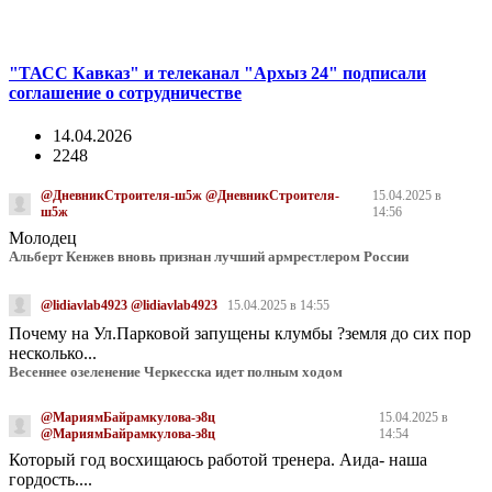
"ТАСС Кавказ" и телеканал "Архыз 24" подписали
соглашение о сотрудничестве
14.04.2026
2248
@ДневникСтроителя-ш5ж @ДневникСтроителя-
15.04.2025 в
ш5ж
14:56
Молодец
Альберт Кенжев вновь признан лучший армрестлером России
@lidiavlab4923 @lidiavlab4923
15.04.2025 в 14:55
Почему на Ул.Парковой запущены клумбы ?земля до сих пор
несколько...
Весеннее озеленение Черкесска идет полным ходом
@МариямБайрамкулова-э8ц
15.04.2025 в
@МариямБайрамкулова-э8ц
14:54
Который год восхищаюсь работой тренера. Аида- наша
гордость....