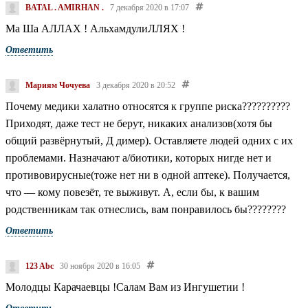
карачаевцах как о коренных жителей Кавказа . Позор вам
BATAL . AMIRHAN .
7 декабря 2020 в 17:07
Ма Ша АЛЛАХ ! АльхамдулиЛЛЯХ !
Ответить
Мариям Чочуева
3 декабря 2020 в 20:52
Почему медики халатно относятся к группе риска??????????
Приходят, даже тест не берут, никаких анализов(хотя бы
общий развёрнутый, Д димер). Оставляете людей одних с их
проблемами. Назначают а/биотики, которых нигде нет и
противовирусные(тоже нет ни в одной аптеке). Получается,
что — кому повезёт, те выживут. А, если бы, к вашим
родственникам так отнеслись, вам понравилось бы????????
Ответить
123 Abc
30 ноября 2020 в 16:05
Молодцы Карачаевцы !Салам Вам из Ингушетии !