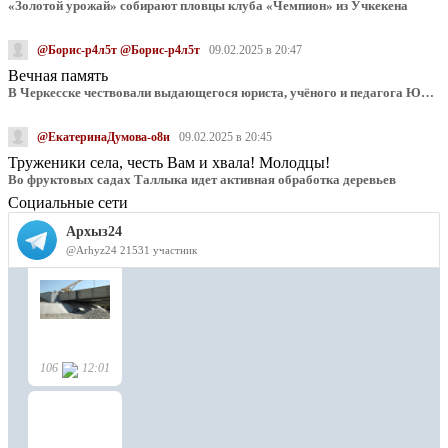
«Золотой урожай» собирают пловцы клуба «Чемпион» из Учкекена
@Борис-р4л5т @Борис-р4л5т
09.02.2025 в 20:47
Вечная память
В Черкесске чествовали выдающегося юриста, учёного и педагога Юрия Калмыкова
@ЕкатеринаДумова-о8и
09.02.2025 в 20:45
Труженики села, честь Вам и хвала! Молодцы!
Во фруктовых садах Таллыка идет активная обработка деревьев
Социальные сети