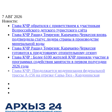
7
АВГ
2026
Новости:
Глава КЧР обратился с приветствием к участникам
Всероссийского детского туристского слёта
Глава КЧР Рашид Темрезов: Карачаево-Черкесия вновь
подтвердила статус лидера страны в производстве
минеральной воды
Глава КЧР Рашид Темрезов: Карачаево-Черкесия
готовится к предстоящему отопительному сезону
Глава КЧР : Более 6100 жителей КЧР приняли участие в
программах содействия занятости в первом полугодии
2026 года
Глава КЧР: Продолжается модернизация федеральной
трассы А-156 на отрезке Сары-Тюз - Кардоникская