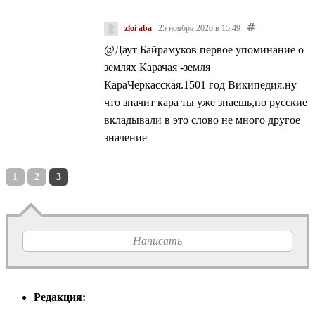
zloi aba
25 ноября 2020 в 15:49
@Даут Байрамуков
первое упоминание о
землях Карачая -земля
КараЧеркасская.1501 год Википедия.ну
что значит кара ты уже знаешь,но русские
вкладывали в это слово не много другое
значение
1
2
3
Написать
Редакция: