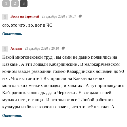
1
2
3
Весна на Заречной
25 декабря 2020 в 16:57
ого, это что , во. вот и ЧС
Ответить
Avraam
23 декабря 2020 в 20:10
Какой многовековой труд ,
вы сами не давно появились на
Кавказе . А эти лошади Кабардинские . В малокарачаевском
конном заводе разводили только Кабардинских лошадей до 90
ых .
Что вы гоните ? Вы пришли на Кавказ на своих
монгольских мелких лошадях , и халатах .
А тут приглянулись
Кабардинская лошадь , да и Черкеска . У вас даже своей
музыки нет , и танца . И это знают все !
Любой работник
культуры из более взрослых знает ,
что это всё плагиат.
А
Пушкин писал про Кабардинскую лошадь , также Лермонтов
Ответить
и Толстой . Напомни мне хоть одну цитату где они писали о