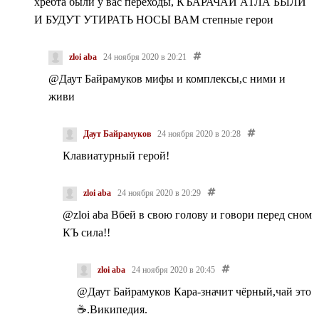
хребта были у вас переходы, КЪАРАЧАЙ АТЛА БЫЛИ
И БУДУТ УТИРАТЬ НОСЫ ВАМ степные герои
zloi aba
24 ноября 2020 в 20:21
@Даут Байрамуков
мифы и комплексы,с ними и
живи
Даут Байрамуков
24 ноября 2020 в 20:28
Клавиатурный герой!
zloi aba
24 ноября 2020 в 20:29
@zloi aba
Вбей в свою голову и говори перед сном
КЪ сила!!
zloi aba
24 ноября 2020 в 20:45
@Даут Байрамуков
Кара-значит чёрный,чай это
☕.Википедия.