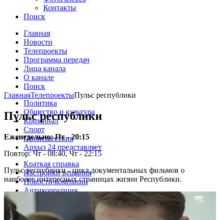
Контакты
Поиск
Главная
Новости
Телепроекты
Программа передач
Лица канала
О канале
Поиск
Главная
Телепроекты
Пульс республики
Политика
Общество и культура
Пульс республики
Криминал
Спорт
Еженедельно: Пт - 20:15
Происшествия
Архыз 24 представляет
Повтор: Чт - 08:40, Чт - 22:15
Краткая справка
Пульс республики - цикл документальных фильмов о
Настройки вещания
наиболее интересных страницах жизни Республики.
Новости компании
Антикоррупция
Награды
Рекламодателю
Фотогалерея