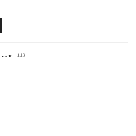
тарии
112
День войск правительственной связи РФ
15.02.2024