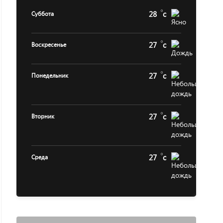
28
c
Суббота
27
c
Воскресенье
27
c
Понедельник
27
c
Вторник
27
c
Среда