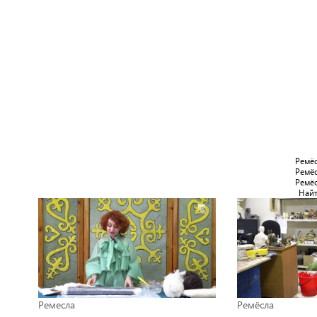
Ремёс
Ремёс
Ремёс
Най
Ремесла
Ремёсла