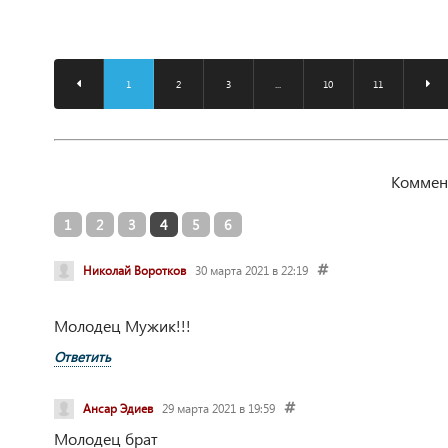
1
2
3
...
10
11
Коммен
1
2
3
4
5
6
Николай Воротков
30 марта 2021 в 22:19
Молодец
Мужик!!!
Ответить
Ансар Эдиев
29 марта 2021 в 19:59
Молодец брат