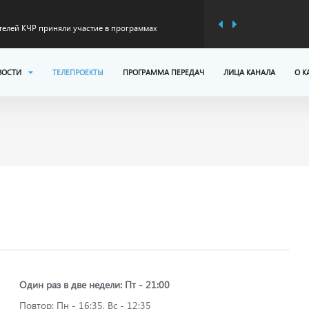
ителей КЧР приняли участие в программах
ервом полугодии 2026 года
 модернизация федеральной трассы А-156 на
ВОСТИ
ТЕЛЕПРОЕКТЫ
ПРОГРАММА ПЕРЕДАЧ
ЛИЦА КАНАЛА
О К
оникская
иветствием к участникам Всероссийского детского
в: Карачаево-Черкесия вновь подтвердила статус
дстве минеральной воды
в: Карачаево-Черкесия готовится к предстоящему
Один раз в две недели: Пт - 21:00
Повтор: Пн - 16:35, Вс - 12:35