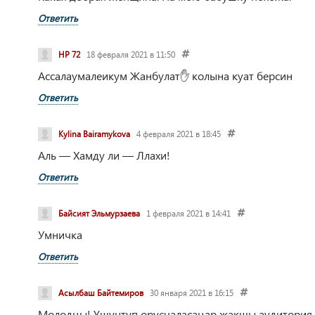
Ответить
НР 72
18 февраля 2021 в 11:50
Ассалаумалеикум Жанбулат✋ колына куат берсин
Ответить
Kylina Bairamykova
4 февраля 2021 в 18:45
Аль — Хамду ли — Ллахи!
Ответить
Байсият Эльмурзаева
1 февраля 2021 в 14:41
Умничка
Ответить
Асылбаш Байтемиров
30 января 2021 в 16:15
Молодцы! Үшүнтүп орусчаласаңар жакшы аудитория к