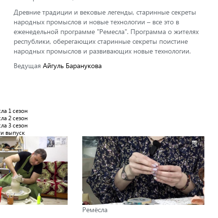
Древние традиции и вековые легенды, старинные секреты
народных промыслов и новые технологии – все это в
еженедельной программе "Ремесла". Программа о жителях
республики, оберегающих старинные секреты поистине
народных промыслов и развивающих новые технологии.
Ведущая
Айгуль Баранукова
ла 1 сезон
ла 2 сезон
ла 3 сезон
ти выпуск
Ремёсла