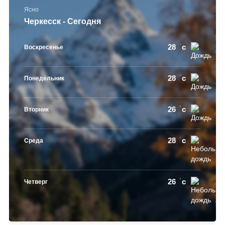
Ясно
Черкесск - Сегодня
28
c
Воскресенье
28
c
Понедельник
26
c
Вторник
28
c
Среда
26
c
Четверг