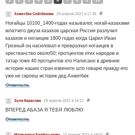
1
2
3
4
5
6
7
8
9
10
Ахметбек Сейтбекова
29 апреля 2021 в 17:36
Ноғайцы 10100_1400-годах называлос ноғай-казахами
млатчего джуза казахов царская Россия разлучил
казахов и ногаицев 1800 годах когда Царил Иван
Грозный оң насиловал и превразчал ногаицев в
хрестианство около50; протцентов етих народов и
татар тоже 40 протцентов ето Написано в древние
истории наших стран извените што говарю правду ето
уже не скроеш историк дед Ахметбек
Ответить
Зули Карасова
29 апреля 2021 в 16:12
ВПЕРЕД АБАЗА Я ТЕБЯ ЛЮБЛЮ
Ответить
Маржанкул Бекбосынова
27 апреля 2021 в 19:02