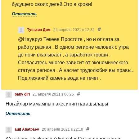
будущего своих детей.Это в крови!
Ответить
Туськин Дом
24 апреля 2021 в 12:32
@Наувруз Текеев
Простите , но и оплата за
работу разная . В одном регионе человек с утра
до ночи вкалывает , а заработок гроши .
Согласитесь многое зависит от экономического
статуса региона . А насчет трудолюбия вы правы.
Под лежачий камень вода не течет .
baby girl
21 апреля 2021 в 00:25
Ногайлар мамамнын акесинин нагашылары
Ответить
auit Abatbaev
20 апреля 2021 в 22:18
A'ssalamu aleykum qa'dirda'nlar Qaraqalpaqstannan.