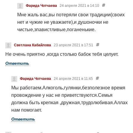
Фарида Чотчаева
24 апреля 2021 в 14:10
Мне жаль вас,вы потеряли свои традиции(своих
нет и чужие не уважаете),и душоночки не
чистые,зпавистливые,поганенькие.
Светлана Кабайлова
23 апреля 2021 в 17:51
Не очень приятно ,когда столько бабок тебя целует.
Ответить
Фарида Чотчаева
24 апреля 2021 в 11:45
Мы работаем.Алкоголь,гулянки,безполезное время
провождение у нас не приветствуются.Семья
должна быть крепкая ,дружная,трудолюбивая.Аллах
нам помогает.
Ответить