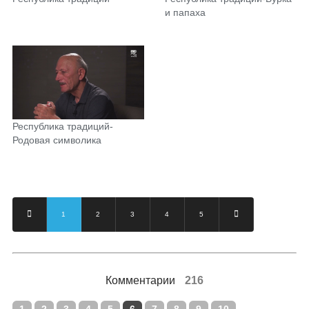
и папаха
Республика традиций-
Родовая символика
1
2
3
4
5
Комментарии
216