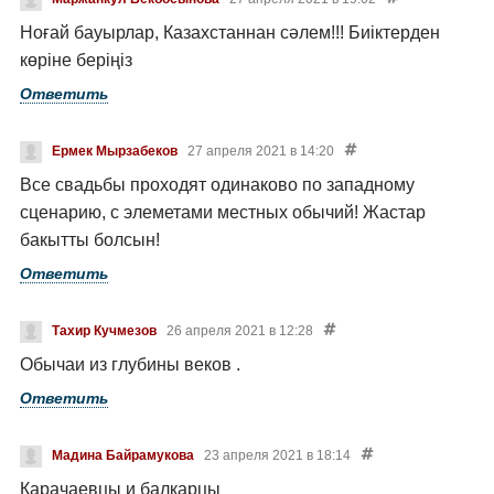
Ноғай бауырлар, Казахстаннан сәлем!!! Биіктерден
көріне беріңіз
Ответить
Ермек Мырзабеков
27 апреля 2021 в 14:20
Все свадьбы проходят одинаково по западному
сценарию, с элеметами местных обычий! Жастар
бакытты болсын!
Ответить
Тахир Кучмезов
26 апреля 2021 в 12:28
Обычаи из глубины веков .
Ответить
Мадина Байрамукова
23 апреля 2021 в 18:14
Карачаевцы и балкарцы