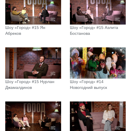
Шоу «Город» #15 Ян
Шоу «Город» #15 Аэлита
Абреков
Бостанова
Шоу «Город» #15 Нурлан
Шоу «Город» #14
Джамалдинов
Новогодний выпуск