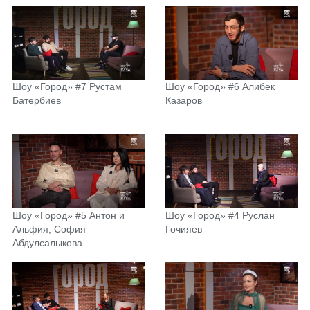
Шоу «Город» #7 Рустам
Шоу «Город» #6 Алибек
Батербиев
Казаров
Шоу «Город» #5 Антон и
Шоу «Город» #4 Руслан
Альфия, София
Гочияев
Абдулсалыкова