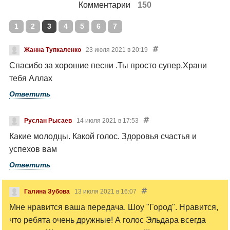
Комментарии
150
1
2
3
4
5
6
7
Жанна Тупкаленко
23 июля 2021 в 20:19
Спасибо за хорошие песни .Ты просто супер.Храни
тебя Аллах
Ответить
Руслан Рысаев
14 июля 2021 в 17:53
Какие молодцы. Какой голос. Здоровья счастья и
успехов вам
Ответить
Галина Зубова
13 июля 2021 в 16:07
Мне нравится ваша передача. Шоу "Город". Нравится,
что ребята очень дружные! А голос Эльдара всегда