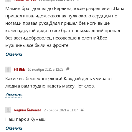
Мамин брат дошел до Берлина,после разрешения .Папа
пришел инвалидом,сквозная пуля около сердца,и по
ногам,и правая рука.Дядя пришел без ноги выше
колена,другой дядя то же брат папы,младший пропал
без вести,доброволец несовершеннолетний.Все
мужчины,все были на фронте
Ответить
Fff Bbb
10 ноября 2021 в 12:29
Какие вы беспечные,люди! Каждый день умирают
люди,а вам трудно надеть маску.Нет слов.
Ответить
мадина Батчаева
2 ноября 2021 в 11:07
Наш парк а.Кумыш
Ответить