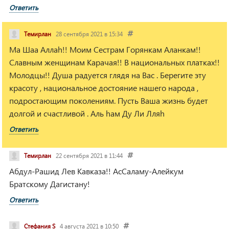
Ответить
Темирлан
28 сентября 2021 в 15:34
Ма Шаа Аллаh!! Моим Сестрам Горянкам Аланкам!!
Славным женщинам Карачая!! В национальных платках!!
Молодцы!! Душа радуется глядя на Вас . Берегите эту
красоту , национальное достояние нашего народа ,
подростающим поколениям. Пусть Ваша жизнь будет
долгой и счастливой . Аль hам Ду Ли Лляh
Ответить
Темирлан
22 сентября 2021 в 11:44
Абдул-Рашид Лев Кавказа!! АсСаламу-Алейкум
Братскому Дагистану!
Ответить
Стефания S
4 августа 2021 в 10:50