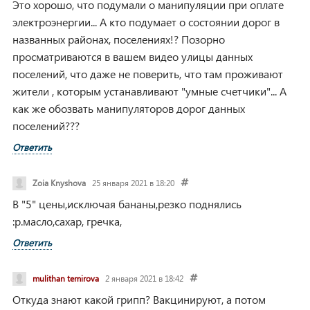
Это хорошо, что подумали о манипуляции при оплате
электроэнергии...
А кто подумает о состоянии дорог в
названных районах, поселениях!?
Позорно
просматриваются в вашем видео улицы данных
поселений, что даже не поверить, что там проживают
жители , которым устанавливают "умные счетчики"...
А
как же обозвать манипуляторов дорог данных
поселений???
Ответить
Zoia Knyshova
25 января 2021 в 18:20
В "5" цены,исключая бананы,резко поднялись
:р.масло,сахар, гречка,
Ответить
mulithan temirova
2 января 2021 в 18:42
Откуда знают какой грипп? Вакцинируют, а потом