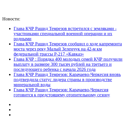
Новости:
Глава КЧР Рашид Темрезов встретился с земляками -
участниками специальной военной операции и их
родными
Глава КЧР Рашид Темрезов сообщил о ходе капремонта
моста через реку Малый Зеленчук на 42-м км
федеральной трассы Р-217 «Кавказ»
Глава КЧР : Порядка 400 молодых семей КЧР получили
выплату в размере 300 тысяч рублей на третьего и
последующего ребенка с начала 2026 года
Глава КЧР Рашид Темрезов: Карачаево-Черкесия вновь
подтвердила статус лидера страны в производстве
минеральной воды
Глава КЧР Рашид Темрезов: Карачаево-Черкесия
готовится к предстоящему отопительному сезону