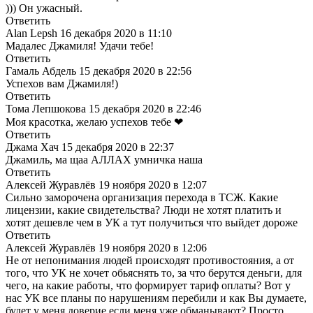
))) Он ужасный.
Ответить
Alan Lepsh
16 декабря 2020 в 11:10
Мадалес Джамиля! Удачи тебе!
Ответить
Гамаль Абдель
15 декабря 2020 в 22:56
Успехов вам Джамиля!)
Ответить
Тома Лепшокова
15 декабря 2020 в 22:46
Моя красотка, желаю успехов тебе ❤
Ответить
Джама Хач
15 декабря 2020 в 22:37
Джамиль, ма щаа АЛЛАХ умничка наша
Ответить
Алексей Журавлёв
19 ноября 2020 в 12:07
Сильно заморочена организация перехода в ТСЖ. Какие
лицензии, какие свидетельства? Люди не хотят платить и
хотят дешевле чем в УК а тут получиться что выйдет дороже
Ответить
Алексей Журавлёв
19 ноября 2020 в 12:06
Не от непонимания людей происходят противостояния, а от
того, что УК не хочет обьяснять то, за что берутся деньги, для
чего, на какие работы, что формирует тариф оплаты? Вот у
нас УК все планы по нарушениям перебили и как Вы думаете,
будет у меня доверие если меня уже обманывают? Просто