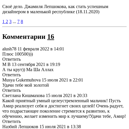
Своё дело. Джамиля Лепшокова, как стать успешным
дизайнером в маленькой республике (18.11.2020)
1
2
3
...
7
8
Комментарии
16
alush78
11 февраля 2022 в 14:01
Плюс 100500)))
Ответить
M B
13 сентября 2021 в 19:19
А ты крут)) Ма Ша Аллах
Ответить
Musya Gukemuhova
15 июля 2021 в 22:01
Удачи тебе мой золотой
Ответить
Светлана Кишмахова
15 июля 2021 в 20:33
Какой приятный умный целеустремленный мальчик! Пусть
Амир реализует себя и достигнет своих целей!
Очень радует,
что подрастающее поколение стремится к развитию, к
обучению, желает изменить мир к лучшему!Удачи тебе, Амир!
Ответить
Назбий Лепшоков
15 июля 2021 в 13:38