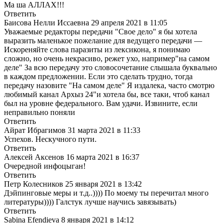
Ма ша АЛЛАХ!!!
Ответить
Баисова Нелли Иссаевна
29 апреля 2021 в 11:05
Уважаемые редакторы передачи "Свое дело" я бы хотела
выразить маленькое пожелание для ведущего передачи —
Искореняйте слова паразиты из лексикона, я понимаю
сложно, но очень некрасиво, режет ухо, например"на самом
деле" За всю передачу это словосочетание слышала буквально
в каждом предложении. Если это сделать трудно, тогда
передачу назовите "На самом деле" Я издалека, часто смотрю
любимый канал Архыз 24"и хотела бы, все таки, чтоб канал
был на уровне федерального. Вам удачи. Извините, если
неправильно поняли
Ответить
Айрат Ибрагимов
31 марта 2021 в 11:33
Успехов. Нескучного пути.
Ответить
Алексей Аксенов
16 марта 2021 в 16:37
Очередной инфоцыган!
Ответить
Петр Колесников
25 января 2021 в 13:42
Дэйпинговые меры и т.д..)))) По моему ты перечитал много
литературы)))) Галстук лучше научись завязывать)
Ответить
Sabina Efendieva
8 января 2021 в 14:12