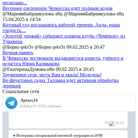
несколько...
Весеннее озеленение Черкесска идет полным ходом
@МариямБайрамкулова-э8ц @МариямБайрамкулова-э8ц
15.04.2025 в 14:54
Который год восхищаюсь работой тренера. Аида- наша
гордость....
«Золотой урожай» собирают пловцы клуба «Чемпион» из
Учкекена
@Борис-р4л5т @Борис-р4л5т
09.02.2025 в 20:47
Вечная память
В Черкесске чествовали выдающегося юриста, учёного и
педагога Юрия Калмыкова
@ЕкатеринаДумова-о8и
09.02.2025 в 20:45
Труженики села, честь Вам и хвала! Молодцы!
Во фруктовых садах Таллыка идет активная обработка
деревьев
Социальные сети