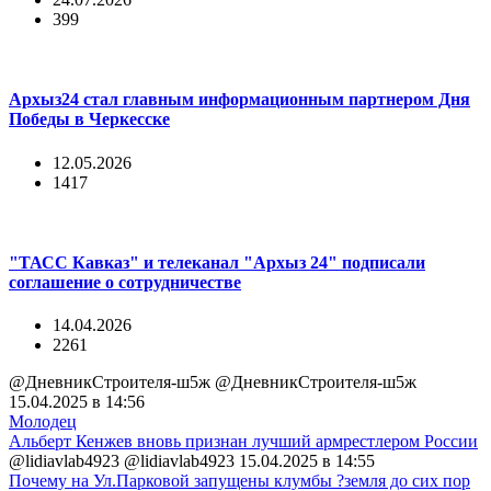
399
Архыз24 стал главным информационным партнером Дня
Победы в Черкесске
12.05.2026
1417
"ТАСС Кавказ" и телеканал "Архыз 24" подписали
соглашение о сотрудничестве
14.04.2026
2261
@ДневникСтроителя-ш5ж @ДневникСтроителя-ш5ж
15.04.2025 в 14:56
Молодец
Альберт Кенжев вновь признан лучший армрестлером России
@lidiavlab4923 @lidiavlab4923
15.04.2025 в 14:55
Почему на Ул.Парковой запущены клумбы ?земля до сих пор