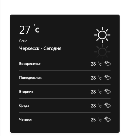
27
c
Ясно
Черкесск - Сегодня
28
c
Воскресенье
28
c
Понедельник
28
c
Вторник
28
c
Среда
25
c
Четверг