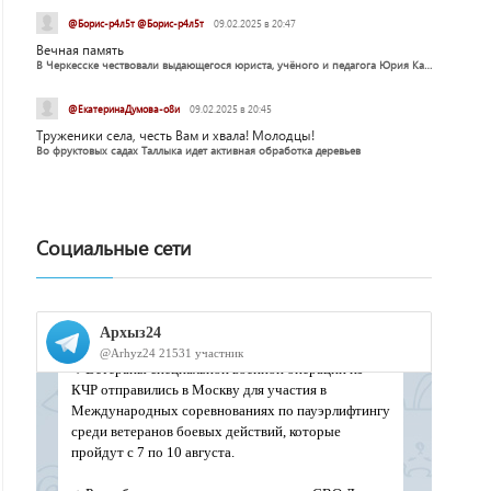
@Борис-р4л5т @Борис-р4л5т
09.02.2025 в 20:47
Вечная память
В Черкесске чествовали выдающегося юриста, учёного и педагога Юрия Калмыкова
@ЕкатеринаДумова-о8и
09.02.2025 в 20:45
Труженики села, честь Вам и хвала! Молодцы!
Во фруктовых садах Таллыка идет активная обработка деревьев
Социальные сети