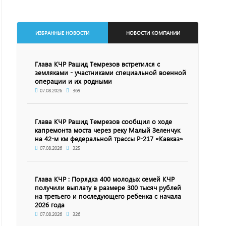
ИЗБРАННЫЕ НОВОСТИ
НОВОСТИ КОМПАНИИ
Глава КЧР Рашид Темрезов встретился с
земляками - участниками специальной военной
операции и их родными
07.08.2026
369
Глава КЧР Рашид Темрезов сообщил о ходе
капремонта моста через реку Малый Зеленчук
на 42-м км федеральной трассы Р-217 «Кавказ»
07.08.2026
325
Глава КЧР : Порядка 400 молодых семей КЧР
получили выплату в размере 300 тысяч рублей
на третьего и последующего ребенка с начала
2026 года
07.08.2026
326