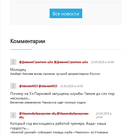
Все новости
Комментарии
@ДневникСтроителя-ш5ж @ДневникСтроителя-ш5ж
15.04.2025 в 14:56
Молодец
Альберт Кенжев вновь признан лучший армрестлером России
@lidiavlab4923 @lidiavlab4923
15.04.2025 в 14:55
Почему на Ул.Парковой запущены клумбы ?земля до сих пор
несколько...
Весеннее озеленение Черкесска идет полным ходом
@МариямБайрамкулова-э8ц @МариямБайрамкулова-
15.04.2025 в
э8ц
14:54
Который год восхищаюсь работой тренера. Аида- наша
гордость....
«Золотой урожай» собирают пловцы клуба «Чемпион» из Учкекена