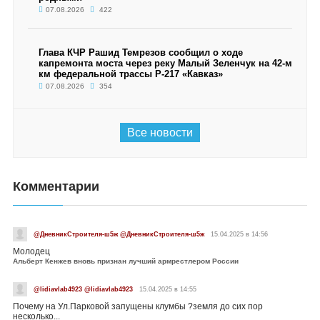
07.08.2026
422
Глава КЧР Рашид Темрезов сообщил о ходе
капремонта моста через реку Малый Зеленчук на 42-м
км федеральной трассы Р-217 «Кавказ»
07.08.2026
354
Все новости
Комментарии
@ДневникСтроителя-ш5ж @ДневникСтроителя-ш5ж
15.04.2025 в 14:56
Молодец
Альберт Кенжев вновь признан лучший армрестлером России
@lidiavlab4923 @lidiavlab4923
15.04.2025 в 14:55
Почему на Ул.Парковой запущены клумбы ?земля до сих пор
несколько...