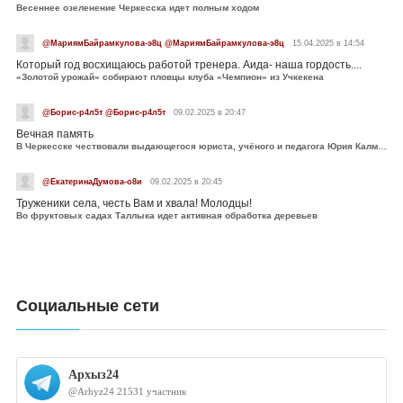
Весеннее озеленение Черкесска идет полным ходом
@МариямБайрамкулова-э8ц @МариямБайрамкулова-э8ц
15.04.2025 в 14:54
Который год восхищаюсь работой тренера. Аида- наша гордость....
«Золотой урожай» собирают пловцы клуба «Чемпион» из Учкекена
@Борис-р4л5т @Борис-р4л5т
09.02.2025 в 20:47
Вечная память
В Черкесске чествовали выдающегося юриста, учёного и педагога Юрия Калмыкова
@ЕкатеринаДумова-о8и
09.02.2025 в 20:45
Труженики села, честь Вам и хвала! Молодцы!
Во фруктовых садах Таллыка идет активная обработка деревьев
Социальные сети