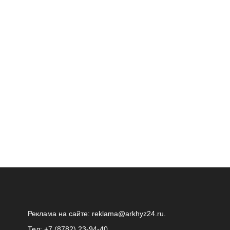
Реклама на сайте:
reklama@arkhyz24.ru
.
Тел: +7 (8782) 23‑94‑40