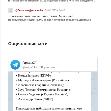
В Черкесске чествовали выдающегося юриста, учёного и педагога Юрия Калмыкова
@ЕкатеринаДумова-о8и
09.02.2025 в 20:45
Труженики села, честь Вам и хвала! Молодцы!
Во фруктовых садах Таллыка идет активная обработка деревьев
Социальные сети