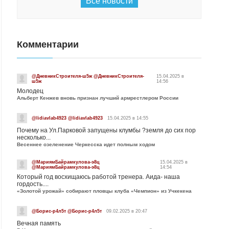
Все новости
Комментарии
@ДневникСтроителя-ш5ж @ДневникСтроителя-
15.04.2025 в
ш5ж
14:56
Молодец
Альберт Кенжев вновь признан лучший армрестлером России
@lidiavlab4923 @lidiavlab4923
15.04.2025 в 14:55
Почему на Ул.Парковой запущены клумбы ?земля до сих пор
несколько...
Весеннее озеленение Черкесска идет полным ходом
@МариямБайрамкулова-э8ц
15.04.2025 в
@МариямБайрамкулова-э8ц
14:54
Который год восхищаюсь работой тренера. Аида- наша
гордость....
«Золотой урожай» собирают пловцы клуба «Чемпион» из Учкекена
@Борис-р4л5т @Борис-р4л5т
09.02.2025 в 20:47
Вечная память