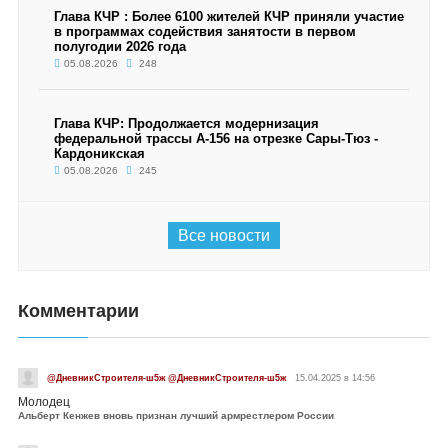
Глава КЧР : Более 6100 жителей КЧР приняли участие
в программах содействия занятости в первом
полугодии 2026 года
05.08.2026
248
Глава КЧР: Продолжается модернизация
федеральной трассы А-156 на отрезке Сары-Тюз -
Кардоникская
05.08.2026
245
Все новости
Комментарии
@ДневникСтроителя-ш5ж @ДневникСтроителя-ш5ж
15.04.2025 в 14:56
Молодец
Альберт Кенжев вновь признан лучший армрестлером России