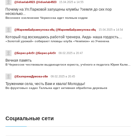
@lidiavlab4923 @lidiavlab4923
15.04.2025 в 14:55
Почему на Ул.Парковой запущены клумбы ?земля до сих пор
несколько...
Весеннее озеленение Черкесска идет полным ходом
@МариямБайрамкулова-э8ц @МариямБайрамкулова-э8ц
15.04.2025 в 14:54
Который год восхищаюсь работой тренера. Аида- наша гордость....
«Золотой урожай» собирают пловцы клуба «Чемпион» из Учкекена
@Борис-р4л5т @Борис-р4л5т
09.02.2025 в 20:47
Вечная память
В Черкесске чествовали выдающегося юриста, учёного и педагога Юрия Калмыкова
@ЕкатеринаДумова-о8и
09.02.2025 в 20:45
Труженики села, честь Вам и хвала! Молодцы!
Во фруктовых садах Таллыка идет активная обработка деревьев
Социальные сети