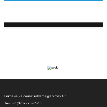
Реклама на сайте:
reklama@arkhyz24.ru
.
Тел: +7 (8782) 23‑94‑40