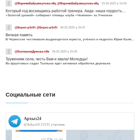
@МариямБайрамкулова-э8ц @МариямБайрамкулова-э8ц
15.04.2025 в 14:54
Который год восхищаюсь работой тренера. Аида- наша гордость....
«Золотой урожай» собирают пловцы клуба «Чемпион» из Учкекена
@Борис-р4л5т @Борис-р4л5т
09.02.2025 в 20:47
Вечная память
В Черкесске чествовали выдающегося юриста, учёного и педагога Юрия Калмыкова
@ЕкатеринаДумова-о8и
09.02.2025 в 20:45
Труженики села, честь Вам и хвала! Молодцы!
Во фруктовых садах Таллыка идет активная обработка деревьев
Социальные сети