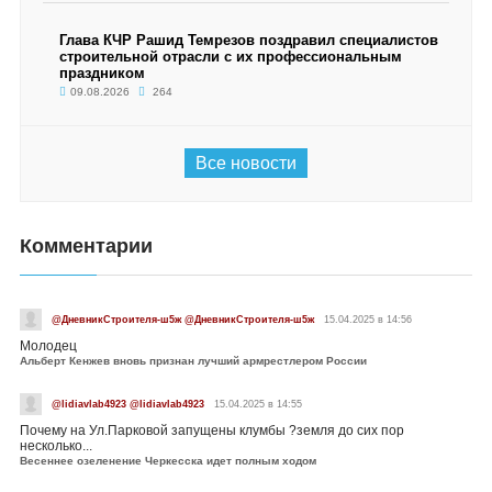
Глава КЧР Рашид Темрезов поздравил специалистов
строительной отрасли с их профессиональным
праздником
09.08.2026
264
Все новости
Комментарии
@ДневникСтроителя-ш5ж @ДневникСтроителя-ш5ж
15.04.2025 в 14:56
Молодец
Альберт Кенжев вновь признан лучший армрестлером России
@lidiavlab4923 @lidiavlab4923
15.04.2025 в 14:55
Почему на Ул.Парковой запущены клумбы ?земля до сих пор
несколько...
Весеннее озеленение Черкесска идет полным ходом