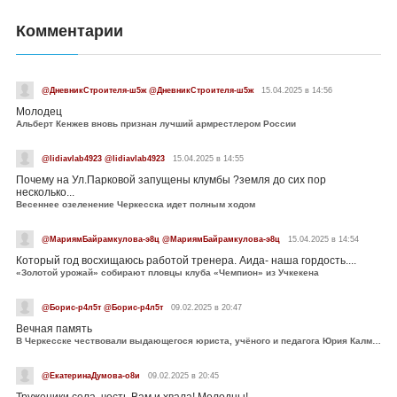
Комментарии
@ДневникСтроителя-ш5ж @ДневникСтроителя-ш5ж
15.04.2025 в 14:56
Молодец
Альберт Кенжев вновь признан лучший армрестлером России
@lidiavlab4923 @lidiavlab4923
15.04.2025 в 14:55
Почему на Ул.Парковой запущены клумбы ?земля до сих пор
несколько...
Весеннее озеленение Черкесска идет полным ходом
@МариямБайрамкулова-э8ц @МариямБайрамкулова-э8ц
15.04.2025 в 14:54
Который год восхищаюсь работой тренера. Аида- наша гордость....
«Золотой урожай» собирают пловцы клуба «Чемпион» из Учкекена
@Борис-р4л5т @Борис-р4л5т
09.02.2025 в 20:47
Вечная память
В Черкесске чествовали выдающегося юриста, учёного и педагога Юрия Калмыкова
@ЕкатеринаДумова-о8и
09.02.2025 в 20:45