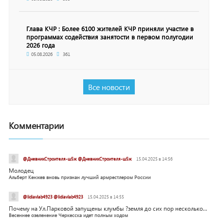
Глава КЧР : Более 6100 жителей КЧР приняли участие в
программах содействия занятости в первом полугодии
2026 года
05.08.2026
361
Все новости
Комментарии
@ДневникСтроителя-ш5ж @ДневникСтроителя-ш5ж
15.04.2025 в 14:56
Молодец
Альберт Кенжев вновь признан лучший армрестлером России
@lidiavlab4923 @lidiavlab4923
15.04.2025 в 14:55
Почему на Ул.Парковой запущены клумбы ?земля до сих пор несколько...
Весеннее озеленение Черкесска идет полным ходом