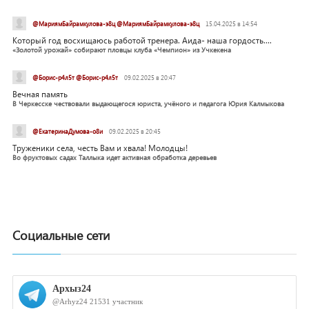
@МариямБайрамкулова-э8ц @МариямБайрамкулова-э8ц
15.04.2025 в 14:54
Который год восхищаюсь работой тренера. Аида- наша гордость....
«Золотой урожай» собирают пловцы клуба «Чемпион» из Учкекена
@Борис-р4л5т @Борис-р4л5т
09.02.2025 в 20:47
Вечная память
В Черкесске чествовали выдающегося юриста, учёного и педагога Юрия Калмыкова
@ЕкатеринаДумова-о8и
09.02.2025 в 20:45
Труженики села, честь Вам и хвала! Молодцы!
Во фруктовых садах Таллыка идет активная обработка деревьев
Социальные сети