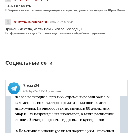
Вечная память
В Черкесске чествовали выдающегося юриста, учёного и педагога Юрия Калмыкова
@ЕкатеринаДумова-о8и
09.02.2025 в 20:45
Труженики села, честь Вам и хвала! Молодцы!
Во фруктовых садах Таллыка идет активная обработка деревьев
Социальные сети