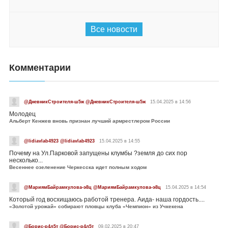
Все новости
Комментарии
@ДневникСтроителя-ш5ж @ДневникСтроителя-ш5ж
15.04.2025 в 14:56
Молодец
Альберт Кенжев вновь признан лучший армрестлером России
@lidiavlab4923 @lidiavlab4923
15.04.2025 в 14:55
Почему на Ул.Парковой запущены клумбы ?земля до сих пор
несколько...
Весеннее озеленение Черкесска идет полным ходом
@МариямБайрамкулова-э8ц @МариямБайрамкулова-э8ц
15.04.2025 в 14:54
Который год восхищаюсь работой тренера. Аида- наша гордость....
«Золотой урожай» собирают пловцы клуба «Чемпион» из Учкекена
@Борис-р4л5т @Борис-р4л5т
09.02.2025 в 20:47