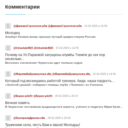
Комментарии
@ДневникСтроителя-ш5ж @ДневникСтроителя-ш5ж
15.04.2025 в 14:56
Молодец
Альберт Кенжев вновь признан лучший армрестлером России
@lidiavlab4923 @lidiavlab4923
15.04.2025 в 14:55
Почему на Ул.Парковой запущены клумбы ?земля до сих пор
несколько...
Весеннее озеленение Черкесска идет полным ходом
@МариямБайрамкулова-э8ц @МариямБайрамкулова-э8ц
15.04.2025 в 14:54
Который год восхищаюсь работой тренера. Аида- наша гордость....
«Золотой урожай» собирают пловцы клуба «Чемпион» из Учкекена
@Борис-р4л5т @Борис-р4л5т
09.02.2025 в 20:47
Вечная память
В Черкесске чествовали выдающегося юриста, учёного и педагога Юрия Калмыкова
@ЕкатеринаДумова-о8и
09.02.2025 в 20:45
Труженики села, честь Вам и хвала! Молодцы!