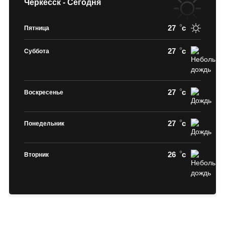
Черкесск - Сегодня
27
c
Пятница
27
c
Суббота
27
c
Воскресенье
27
c
Понедельник
26
c
Вторник