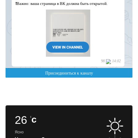
26
c
Ясно