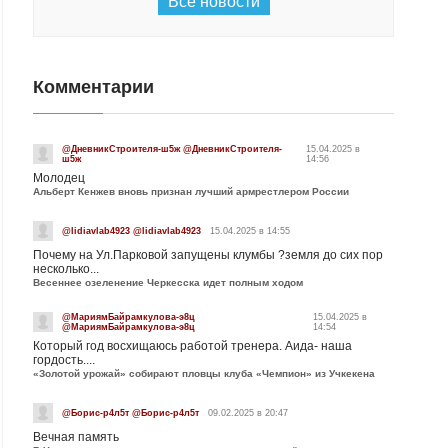
Все новости
Комментарии
@ДневникСтроителя-ш5ж @ДневникСтроителя-
15.04.2025 в
ш5ж
14:56
Молодец
Альберт Кенжев вновь признан лучший армрестлером России
@lidiavlab4923 @lidiavlab4923
15.04.2025 в 14:55
Почему на Ул.Парковой запущены клумбы ?земля до сих пор
несколько...
Весеннее озеленение Черкесска идет полным ходом
@МариямБайрамкулова-э8ц
15.04.2025 в
@МариямБайрамкулова-э8ц
14:54
Который год восхищаюсь работой тренера. Аида- наша
гордость....
«Золотой урожай» собирают пловцы клуба «Чемпион» из Учкекена
@Борис-р4л5т @Борис-р4л5т
09.02.2025 в 20:47
Вечная память