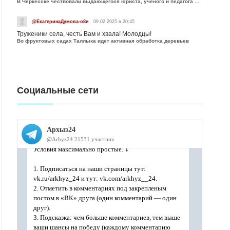
В Черкесске чествовали выдающегося юриста, учёного и педагога Юрия Калмыкова
@ЕкатеринаДумова-о8и
09.02.2025 в 20:45
Труженики села, честь Вам и хвала! Молодцы!
Во фруктовых садах Таллыка идет активная обработка деревьев
Социальные сети