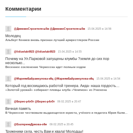
Комментарии
@ДневникСтроителя-ш5ж @ДневникСтроителя-ш5ж
15.04.2025 в 14:56
Молодец
Альберт Кенжев вновь признан лучший армрестлером России
@lidiavlab4923 @lidiavlab4923
15.04.2025 в 14:55
Почему на Ул.Парковой запущены клумбы ?земля до сих пор
несколько...
Весеннее озеленение Черкесска идет полным ходом
@МариямБайрамкулова-э8ц @МариямБайрамкулова-э8ц
15.04.2025 в 14:54
Который год восхищаюсь работой тренера. Аида- наша гордость....
«Золотой урожай» собирают пловцы клуба «Чемпион» из Учкекена
@Борис-р4л5т @Борис-р4л5т
09.02.2025 в 20:47
Вечная память
В Черкесске чествовали выдающегося юриста, учёного и педагога Юрия Калмыкова
@ЕкатеринаДумова-о8и
09.02.2025 в 20:45
Труженики села, честь Вам и хвала! Молодцы!