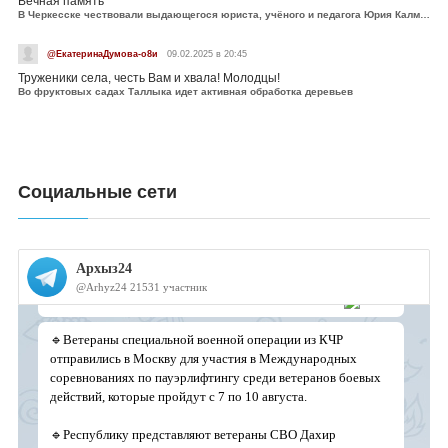
Вечная память
В Черкесске чествовали выдающегося юриста, учёного и педагога Юрия Калмыкова
@ЕкатеринаДумова-о8и
09.02.2025 в 20:45
Труженики села, честь Вам и хвала! Молодцы!
Во фруктовых садах Таллыка идет активная обработка деревьев
Социальные сети