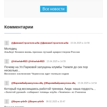
Все новости
Комментарии
@ДневникСтроителя-ш5ж @ДневникСтроителя-ш5ж
15.04.2025 в 14:56
Молодец
Альберт Кенжев вновь признан лучший армрестлером России
@lidiavlab4923 @lidiavlab4923
15.04.2025 в 14:55
Почему на Ул.Парковой запущены клумбы ?земля до сих пор
несколько...
Весеннее озеленение Черкесска идет полным ходом
@МариямБайрамкулова-э8ц @МариямБайрамкулова-э8ц
15.04.2025 в 14:54
Который год восхищаюсь работой тренера. Аида- наша гордость....
«Золотой урожай» собирают пловцы клуба «Чемпион» из Учкекена
@Борис-р4л5т @Борис-р4л5т
09.02.2025 в 20:47