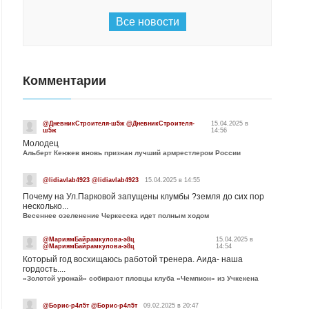
Все новости
Комментарии
@ДневникСтроителя-ш5ж @ДневникСтроителя-
15.04.2025 в
ш5ж
14:56
Молодец
Альберт Кенжев вновь признан лучший армрестлером России
@lidiavlab4923 @lidiavlab4923
15.04.2025 в 14:55
Почему на Ул.Парковой запущены клумбы ?земля до сих пор
несколько...
Весеннее озеленение Черкесска идет полным ходом
@МариямБайрамкулова-э8ц
15.04.2025 в
@МариямБайрамкулова-э8ц
14:54
Который год восхищаюсь работой тренера. Аида- наша
гордость....
«Золотой урожай» собирают пловцы клуба «Чемпион» из Учкекена
@Борис-р4л5т @Борис-р4л5т
09.02.2025 в 20:47