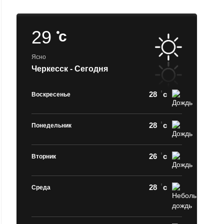
29
c
Ясно
Черкесск - Сегодня
28
c
Воскресенье
28
c
Понедельник
26
c
Вторник
28
c
Среда