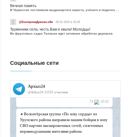
Вечная память
В Черкесске чествовали выдающегося юриста, учёного и педагога Юрия Калмыкова
@ЕкатеринаДумова-о8и
09.02.2025 в 20:45
Труженики села, честь Вам и хвала! Молодцы!
Во фруктовых садах Таллыка идет активная обработка деревьев
Социальные сети