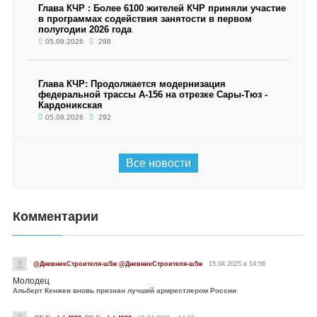
Глава КЧР : Более 6100 жителей КЧР приняли участие
в программах содействия занятости в первом
полугодии 2026 года
05.08.2026
298
Глава КЧР: Продолжается модернизация
федеральной трассы А-156 на отрезке Сары-Тюз -
Кардоникская
05.08.2026
292
Все новости
Комментарии
@ДневникСтроителя-ш5ж @ДневникСтроителя-ш5ж
15.04.2025 в 14:56
Молодец
Альберт Кенжев вновь признан лучший армрестлером России