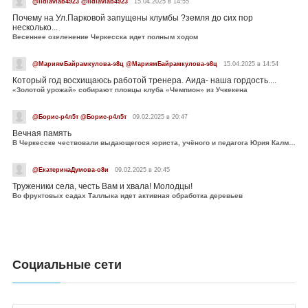
@lidiavlab4923 @lidiavlab4923
15.04.2025 в 14:55
Почему на Ул.Парковой запущены клумбы ?земля до сих пор
несколько...
Весеннее озеленение Черкесска идет полным ходом
@МариямБайрамкулова-э8ц @МариямБайрамкулова-э8ц
15.04.2025 в 14:54
Который год восхищаюсь работой тренера. Аида- наша гордость....
«Золотой урожай» собирают пловцы клуба «Чемпион» из Учкекена
@Борис-р4л5т @Борис-р4л5т
09.02.2025 в 20:47
Вечная память
В Черкесске чествовали выдающегося юриста, учёного и педагога Юрия Калмыкова
@ЕкатеринаДумова-о8и
09.02.2025 в 20:45
Труженики села, честь Вам и хвала! Молодцы!
Во фруктовых садах Таллыка идет активная обработка деревьев
Социальные сети