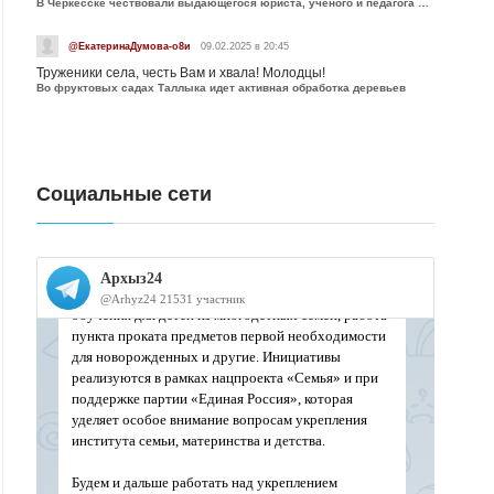
В Черкесске чествовали выдающегося юриста, учёного и педагога Юрия Калмыкова
@ЕкатеринаДумова-о8и
09.02.2025 в 20:45
Труженики села, честь Вам и хвала! Молодцы!
Во фруктовых садах Таллыка идет активная обработка деревьев
Социальные сети