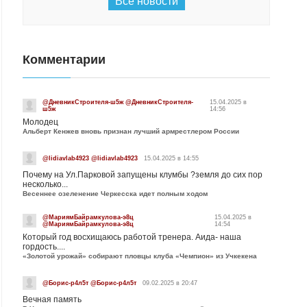
Все новости
Комментарии
@ДневникСтроителя-ш5ж @ДневникСтроителя-
15.04.2025 в
ш5ж
14:56
Молодец
Альберт Кенжев вновь признан лучший армрестлером России
@lidiavlab4923 @lidiavlab4923
15.04.2025 в 14:55
Почему на Ул.Парковой запущены клумбы ?земля до сих пор
несколько...
Весеннее озеленение Черкесска идет полным ходом
@МариямБайрамкулова-э8ц
15.04.2025 в
@МариямБайрамкулова-э8ц
14:54
Который год восхищаюсь работой тренера. Аида- наша
гордость....
«Золотой урожай» собирают пловцы клуба «Чемпион» из Учкекена
@Борис-р4л5т @Борис-р4л5т
09.02.2025 в 20:47
Вечная память