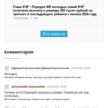
Глава КЧР : Порядка 400 молодых семей КЧР
получили выплату в размере 300 тысяч рублей на
третьего и последующего ребенка с начала 2026 года
07.08.2026
336
Все новости
Комментарии
@ДневникСтроителя-ш5ж @ДневникСтроителя-ш5ж
15.04.2025 в 14:56
Молодец
Альберт Кенжев вновь признан лучший армрестлером России
@lidiavlab4923 @lidiavlab4923
15.04.2025 в 14:55
Почему на Ул.Парковой запущены клумбы ?земля до сих пор
несколько...
Весеннее озеленение Черкесска идет полным ходом