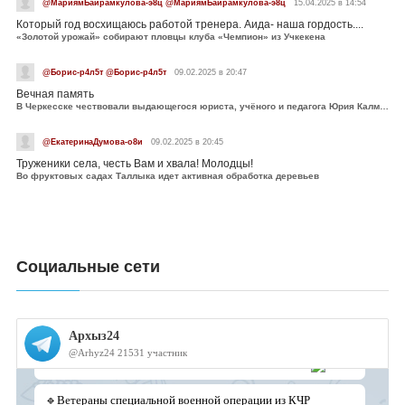
@МариямБайрамкулова-э8ц @МариямБайрамкулова-э8ц
15.04.2025 в 14:54
Который год восхищаюсь работой тренера. Аида- наша гордость....
«Золотой урожай» собирают пловцы клуба «Чемпион» из Учкекена
@Борис-р4л5т @Борис-р4л5т
09.02.2025 в 20:47
Вечная память
В Черкесске чествовали выдающегося юриста, учёного и педагога Юрия Калмыкова
@ЕкатеринаДумова-о8и
09.02.2025 в 20:45
Труженики села, честь Вам и хвала! Молодцы!
Во фруктовых садах Таллыка идет активная обработка деревьев
Социальные сети