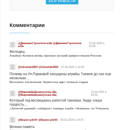
Все новости
Комментарии
@ДневникСтроителя-ш5ж @ДневникСтроителя-
15.04.2025 в
ш5ж
14:56
Молодец
Альберт Кенжев вновь признан лучший армрестлером России
@lidiavlab4923 @lidiavlab4923
15.04.2025 в 14:55
Почему на Ул.Парковой запущены клумбы ?земля до сих пор
несколько...
Весеннее озеленение Черкесска идет полным ходом
@МариямБайрамкулова-э8ц
15.04.2025 в
@МариямБайрамкулова-э8ц
14:54
Который год восхищаюсь работой тренера. Аида- наша
гордость....
«Золотой урожай» собирают пловцы клуба «Чемпион» из Учкекена
@Борис-р4л5т @Борис-р4л5т
09.02.2025 в 20:47
Вечная память