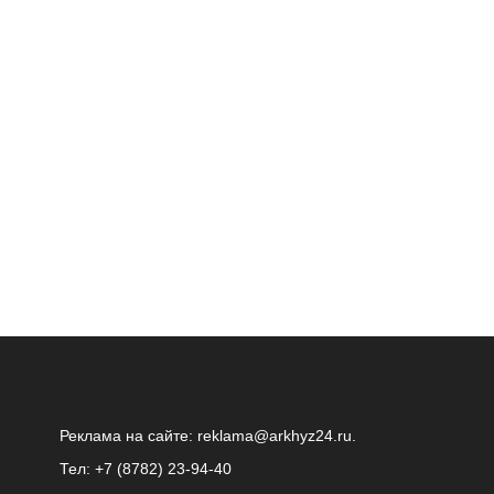
Реклама на сайте:
reklama@arkhyz24.ru
.
Тел: +7 (8782) 23‑94‑40