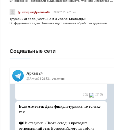
В Черкесске чествовали выдающегося юриста, учёного и педагога Юрия Калмыкова
@ЕкатеринаДумова-о8и
09.02.2025 в 20:45
Труженики села, честь Вам и хвала! Молодцы!
Во фруктовых садах Таллыка идет активная обработка деревьев
Социальные сети