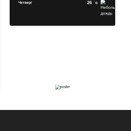
26
c
Четверг