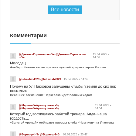
Все новости
Комментарии
@ДневникСтроителя-ш5ж @ДневникСтроителя-
15.04.2025 в
ш5ж
14:56
Молодец
Альберт Кенжев вновь признан лучший армрестлером России
@lidiavlab4923 @lidiavlab4923
15.04.2025 в 14:55
Почему на Ул.Парковой запущены клумбы ?земля до сих пор
несколько...
Весеннее озеленение Черкесска идет полным ходом
@МариямБайрамкулова-э8ц
15.04.2025 в
@МариямБайрамкулова-э8ц
14:54
Который год восхищаюсь работой тренера. Аида- наша
гордость....
«Золотой урожай» собирают пловцы клуба «Чемпион» из Учкекена
@Борис-р4л5т @Борис-р4л5т
09.02.2025 в 20:47