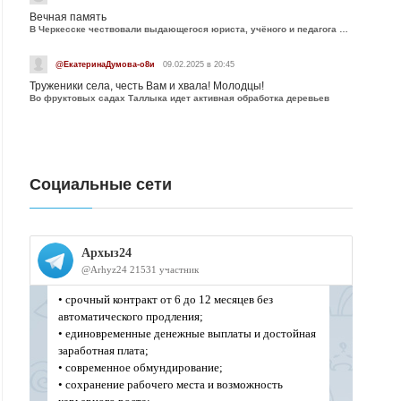
Вечная память
В Черкесске чествовали выдающегося юриста, учёного и педагога Юрия Калмыкова
@ЕкатеринаДумова-о8и
09.02.2025 в 20:45
Труженики села, честь Вам и хвала! Молодцы!
Во фруктовых садах Таллыка идет активная обработка деревьев
Социальные сети