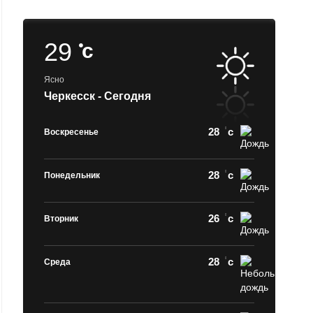
29
c
Ясно
Черкесск - Сегодня
28
c
Воскресенье
28
c
Понедельник
26
c
Вторник
28
c
Среда