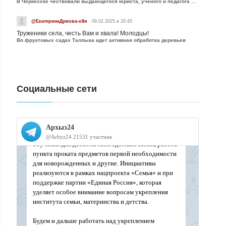
В Черкесске чествовали выдающегося юриста, учёного и педагога Юрия Калмыкова
@ЕкатеринаДумова-о8и
09.02.2025 в 20:45
Труженики села, честь Вам и хвала! Молодцы!
Во фруктовых садах Таллыка идет активная обработка деревьев
Социальные сети