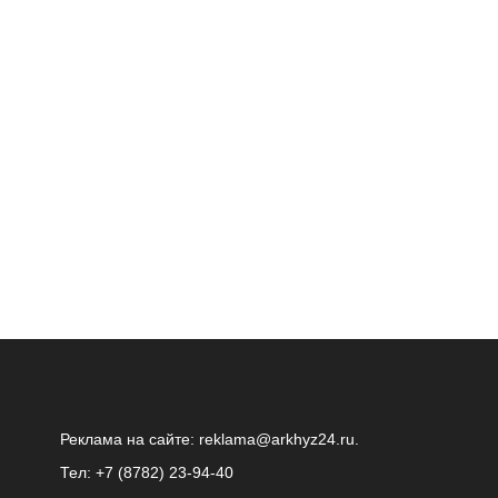
Реклама на сайте:
reklama@arkhyz24.ru
.
Тел: +7 (8782) 23‑94‑40