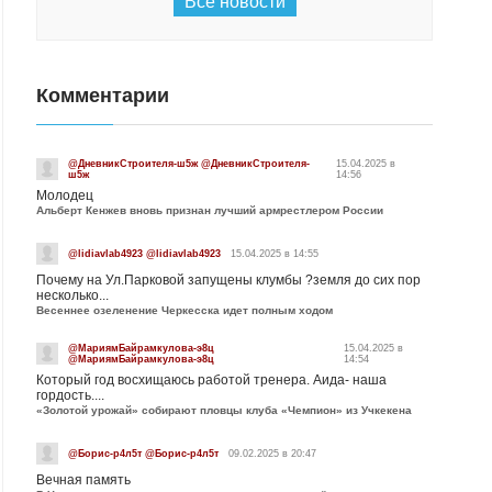
Все новости
Комментарии
@ДневникСтроителя-ш5ж @ДневникСтроителя-
15.04.2025 в
ш5ж
14:56
Молодец
Альберт Кенжев вновь признан лучший армрестлером России
@lidiavlab4923 @lidiavlab4923
15.04.2025 в 14:55
Почему на Ул.Парковой запущены клумбы ?земля до сих пор
несколько...
Весеннее озеленение Черкесска идет полным ходом
@МариямБайрамкулова-э8ц
15.04.2025 в
@МариямБайрамкулова-э8ц
14:54
Который год восхищаюсь работой тренера. Аида- наша
гордость....
«Золотой урожай» собирают пловцы клуба «Чемпион» из Учкекена
@Борис-р4л5т @Борис-р4л5т
09.02.2025 в 20:47
Вечная память