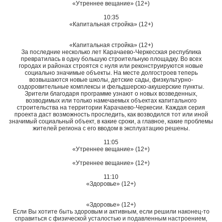
«Утреннее вещание» (12+)
10:35
«Капитальная стройка» (12+)
«Капитальная стройка» (12+)
За последние несколько лет Карачаево-Черкесская республика
превратилась в одну большую строительную площадку. Во всех
городах и районах строятся с нуля или реконструируются новые
социально значимые объекты. На месте долгостроев теперь
возвышаются новые школы, детские сады, физкультурно-
оздоровительные комплексы и фельдшерско-акушерские пункты.
Зрители благодаря программе узнают о новых возведенных,
возводимых или только намечаемых объектах капитального
строительства на территории Карачаево-Черкесии. Каждая серия
проекта даст возможность проследить, как возводился тот или иной
значимый социальный объект, в какие сроки, а главное, какие проблемы
жителей региона с его вводом в эксплуатацию решены.
11:05
«Утреннее вещание» (12+)
«Утреннее вещание» (12+)
11:10
«Здоровье» (12+)
«Здоровье» (12+)
Если Вы хотите быть здоровым и активным, если решили наконец-то
справиться с физической усталостью и подавленным настроением,