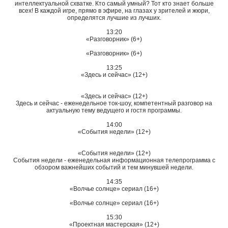
интеллектуальной схватке. Кто самый умный? Тот кто знает больше
всех! В каждой игре, прямо в эфире, на глазах у зрителей и жюри,
определятся лучшие из лучших.
13:20
«Разговорник» (6+)
«Разговорник» (6+)
13:25
«Здесь и сейчас» (12+)
«Здесь и сейчас» (12+)
Здесь и сейчас - еженедельное ток-шоу, компетентный разговор на
актуальную тему ведущего и гостя программы.
14:00
«События недели» (12+)
«События недели» (12+)
События недели - еженедельная информационная телепрограмма с
обзором важнейших событий и тем минувшей недели.
14:35
«Волчье солнце» сериал (16+)
«Волчье солнце» сериал (16+)
15:30
«Проектная мастерская» (12+)