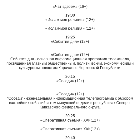
«Чат вдвоем» (16+)
19:00
«Ислам-моя религия» (12+)
«Ислам-моя религия» (12+)
19:25
«События дня» (12+)
«События дня» (12+)
События дня - основная информационная программа телеканала,
посвященная главным общественным, политическим, экономическим и
культурным новостям Карачаево-Черкесской Республики.
20:15
«Соседи» (12+)
«Соседи» (12+)
"Соседи" - еженедельная информационная телепрограмма с обзором
важнейших событий и тем минувшей недели в республиках Северо-
Кавказского федерального округа.
20:25
«Оперативная съемка» Х/Ф (12+)
«Оперативная съемка» Х/Ф (12+)
20:40