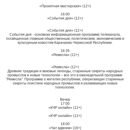
«Проектная мастерская» (12+)
16:00
«События дня» (12+)
«События дня» (12+)
События дня - основная информационная программа телеканала,
посвященная главным общественным, политическим, экономическим и
культурным новостям Карачаево-Черкесской Республики.
16:35
«Ремесла» (12+)
«Ремесла» (12+)
Древние традиции и вековые легенды, старинные секреты народных
промыслов и новые технологии – все это в еженедельной программе
"Ремесла". Программа о жителях республики, оберегающих старинные
секреты поистине народных промыслов и развивающих новые
технологии.
Вечер
17:00
«КЧР онлайн» (12+)
«КЧР онлайн» (12+)
18:00
«Чат вдвоем» (16+)