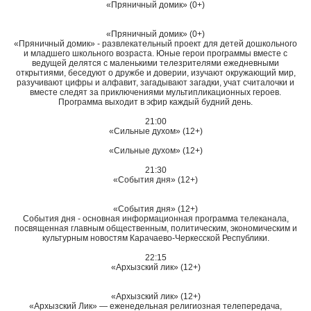
«Пряничный домик» (0+)
«Пряничный домик» (0+)
«Пряничный домик» - развлекательный проект для детей дошкольного
и младшего школьного возраста. Юные герои программы вместе с
ведущей делятся с маленькими телезрителями ежедневными
открытиями, беседуют о дружбе и доверии, изучают окружающий мир,
разучивают цифры и алфавит, загадывают загадки, учат считалочки и
вместе следят за приключениями мультипликационных героев.
Программа выходит в эфир каждый будний день.
21:00
«Сильные духом» (12+)
«Сильные духом» (12+)
21:30
«События дня» (12+)
«События дня» (12+)
События дня - основная информационная программа телеканала,
посвященная главным общественным, политическим, экономическим и
культурным новостям Карачаево-Черкесской Республики.
22:15
«Архызский лик» (12+)
«Архызский лик» (12+)
«Архызский Лик» — еженедельная религиозная телепередача,