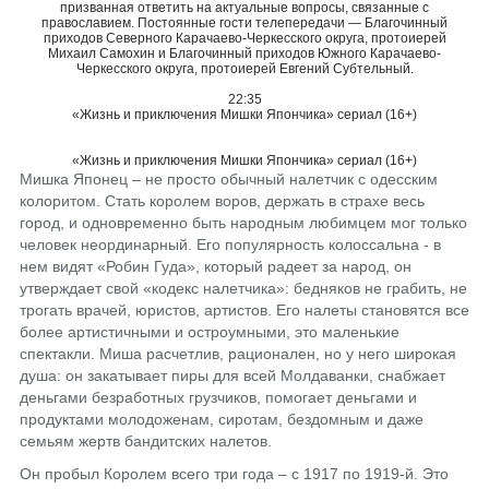
призванная ответить на актуальные вопросы, связанные с
православием. Постоянные гости телепередачи — Благочинный
приходов Северного Карачаево-Черкесского округа, протоиерей
Михаил Самохин и Благочинный приходов Южного Карачаево-
Черкесского округа, протоиерей Евгений Субтельный.
22:35
«Жизнь и приключения Мишки Япончика» сериал (16+)
«Жизнь и приключения Мишки Япончика» сериал (16+)
Мишка Японец – не просто обычный налетчик с одесским
колоритом. Стать королем воров, держать в страхе весь
город, и одновременно быть народным любимцем мог только
человек неординарный. Его популярность колоссальна - в
нем видят «Робин Гуда», который радеет за народ, он
утверждает свой «кодекс налетчика»: бедняков не грабить, не
трогать врачей, юристов, артистов. Его налеты становятся все
более артистичными и остроумными, это маленькие
спектакли. Миша расчетлив, рационален, но у него широкая
душа: он закатывает пиры для всей Молдаванки, снабжает
деньгами безработных грузчиков, помогает деньгами и
продуктами молодоженам, сиротам, бездомным и даже
семьям жертв бандитских налетов.
Он пробыл Королем всего три года – с 1917 по 1919-й. Это