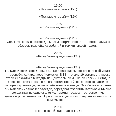
19:00
«Поставь мне лайк» (12+)
«Поставь мне лайк» (12+)
19:30
«События недели» (12+)
«События недели» (12+)
События недели - еженедельная информационная телепрограмма с
обзором важнейших событий и тем минувшей недели.
20:30
«Республика традиций» (12+)
«Республика традиций» (12+)
На Юге России в предгорьях Кавказа расположился живописный уголок
— республика Карачаево-Черкесия. В 18 - начале 19 веков в эти места
стали съезжаться выходцы из Центральной и Южной России. Сегодня
здесь проживают около 80 национальностей, но коренных народов
четыре: карачаевцы, черкесы, абазины и ногайцы. Они бережно хранят
обычаи своих отцов и прадедов, передавая традиции потомкам. Мирно
соседствуя не одно столетие, народы проходят естественную
культурную ассимиляцию. При этом каждый из них сохраняет колорит и
самобытность.
20:50
«Неотрывной календарь» (12+)