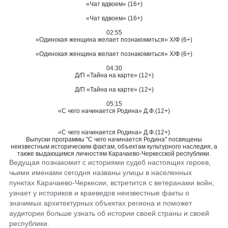
«Чат вдвоем» (16+)
«Чат вдвоем» (16+)
02:55
«Одинокая женщина желает познакомиться» Х/Ф (6+)
«Одинокая женщина желает познакомиться» Х/Ф (6+)
04:30
Д/П «Тайна на карте» (12+)
Д/П «Тайна на карте» (12+)
05:15
«С чего начинается Родина» Д.Ф.(12+)
«С чего начинается Родина» Д.Ф.(12+)
Выпуски программы "С чего начинается Родина" посвящены
неизвестным историческим фактам, объектам культурного наследия, а
также выдающимся личностям Карачаево-Черкесской республики.
Ведущая познакомит с историями судеб настоящих героев,
чьими именами сегодня названы улицы в населенных
пунктах Карачаево-Черкесии, встретится с ветеранами войн,
узнает у историков и краеведов неизвестные факты о
значимых архитектурных объектах региона и поможет
аудитории больше узнать об истории своей страны и своей
республики.