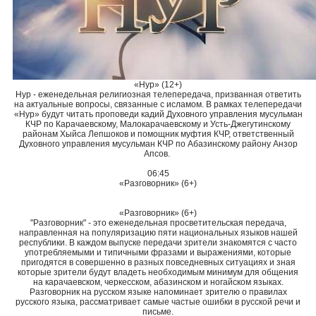
«Нур» (12+)
Нур - еженедельная религиозная телепередача, призванная ответить
на актуальные вопросы, связанные с исламом. В рамках телепередачи
«Нур» будут читать проповеди кадий Духовного управления мусульман
КЧР по Карачаевскому, Малокарачаевскому и Усть-Джегутинскому
районам Хыйса Лепшоков и помощник муфтия КЧР, ответственный
Духовного управления мусульман КЧР по Абазинскому району Анзор
Апсов.
06:45
«Разговорник» (6+)
«Разговорник» (6+)
"Разговорник" - это еженедельная просветительская передача,
направленная на популяризацию пяти национальных языков нашей
республики. В каждом выпуске передачи зрители знакомятся с часто
употребляемыми и типичными фразами и выражениями, которые
пригодятся в совершенно в разных повседневных ситуациях и зная
которые зрители будут владеть необходимым минимум для общения
на карачаевском, черкесском, абазинском и ногайском языках.
Разговорник на русском языке напоминает зрителю о правилах
русского языка, рассматривает самые частые ошибки в русской речи и
письме.