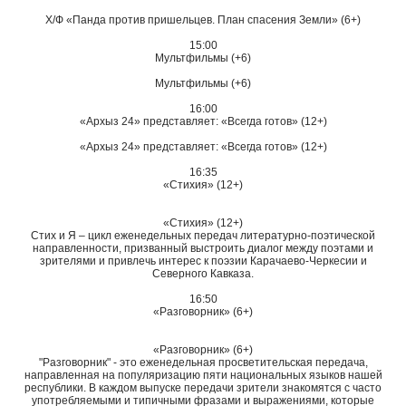
Х/Ф «Панда против пришельцев. План спасения Земли» (6+)
15:00
Мультфильмы (+6)
Мультфильмы (+6)
16:00
«Архыз 24» представляет: «Всегда готов» (12+)
«Архыз 24» представляет: «Всегда готов» (12+)
16:35
«Стихия» (12+)
«Стихия» (12+)
Стих и Я – цикл еженедельных передач литературно-поэтической
направленности, призванный выстроить диалог между поэтами и
зрителями и привлечь интерес к поэзии Карачаево-Черкесии и
Северного Кавказа.
16:50
«Разговорник» (6+)
«Разговорник» (6+)
"Разговорник" - это еженедельная просветительская передача,
направленная на популяризацию пяти национальных языков нашей
республики. В каждом выпуске передачи зрители знакомятся с часто
употребляемыми и типичными фразами и выражениями, которые