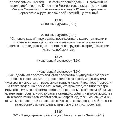
православием. Постоянные гости телепередачи — Благочинный
приходов Северного Карачаево-Черкесского округа, протоиерей
Михаил Самохин и Благочинный приходов Южного Карачаево-
Черкесского округа, протоиерей Евгений Субтельный.
13:00
«Сильный духом» (12+)
«Сильный духом» (12+)
"Сильные духом" - программа, посвященная людям, попавшим в
сложную жизненную ситуацию или имеющим ограниченные
возможности здоровья, но, несмотря на трудности, продолжающим
жить полной жизнью.
13:25
«Культурный экспресс» (12+)
«Культурный экспресс» (12+)
Еженедельная просветительская программа "Культурный экспресс"
призвана познакомить телезрителей с известными деятелями
культуры и искусства и творческими коллективами Карачаево-Черкесии,
а также подробно рассказать о том, что происходит в мире театра,
искусства, музыки и кинематографа Северного Кавказа. Каждый выпуск
нового телепроекта – это анонсы важнейших событий в мире искусства
(выставок, концертов, спектаклей, кинопремьер, флешмобов), самые
актуальные новости и репортажи собственных обозревателей, а также
знакомство с яркими деятелями искусства и их проектами.
14:00
Х/Ф «Панда против пришельцев. План спасения Земли» (6+)