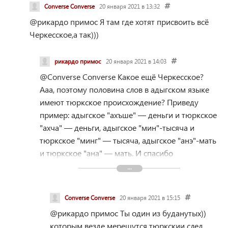
тыс лет назад гунно Аланский союз когда
Converse Converse
20 января 2021 в 13:32
завоевывали Европу, а следы этих завоеваний и есть
@рикардо примос
Я там где хотят присвоить всё
Каты Аланы Католонцы,это и порода лошади это и
Черкесское,а так)))
порода Аланских, собак что ныне в Испании и
карачаевской породы боевых собак Самыр и Парий
рикардо примос
20 января 2021 в 14:03
которые тоже в свое время были записаны как
северокавказская овчарка
@Converse Converse
Какое ещё Черкесское?
Ааа, поэтому половина слов в адыгском языке
имеют тюркское происхождение? Приведу
пример: адыгское "ахъше" — деньги и тюркское
"ахча" — деньги, адыгское "мин"-тысяча и
тюркское "минг" — тысяча, адыгское "анэ"-мать
и тюркское "ана" — мать. И спасибо
Кабардинцам что содержите
Карачаевскую
породу лошадей
Converse Converse
20 января 2021 в 15:15
@рикардо примос
Ты один из буданутых))
которым везде мерещутся тюркскии след.