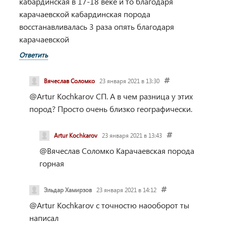
кабардинская в 17-18 веке и то благодаря
карачаевской кабардинская порода
восстанавливалась 3 раза опять благодаря
карачаевской
Ответить
Вячеслав Соломко
23 января 2021 в 13:30
@Artur Kochkarov
СП. А в чем разница у этих
пород? Просто очень близко географически.
Artur Kochkarov
23 января 2021 в 13:43
@Вячеслав Соломко
Карачаевская порода
горная
Эльдар Хамирзов
23 января 2021 в 14:12
@Artur Kochkarov
с точностю наооборот ты
написал