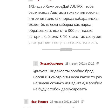
@Эльдар Хамирзов
Дай АЛЛАХ чтобы
были всегда Адыгами только интересная
интрепитация, как порода кабардинская
может быть если кабарда как народ
образовалась всего то 300 лет назад,
история Кабарды 8-10 класс, так сразу же
у вас разницы нету вы все адыги,то есть
нету кабардинскоц породы, а есть
адыгейская порода так? А когда вы 300 лет
назад более половины Адыгского народа
Эльдар Хамирзов
23 января 2021 в 17:16
уничтожили вместе с русскими войсками,
@Мусса Шидаков
ты вообще бред
а шапсугов практически уничтожили,
несёш и я смотрю ты неуч какой то раз
почему не говорили и не вспоминали что
не знаеш сколько лет адыгам, я вообще
вы адыги!? Есть старинная Карачаевская
не буду с тобой дескусировать
песня и знаете почему она сохранилась у
карачаевцев эта песня? Отвечу
Иван Иванов
25 января 2021 в 12:36
карачаевцы снаряжают отряд во главе