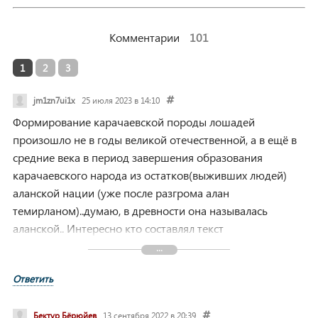
Комментарии
101
1
2
3
jm1zn7ui1x
25 июля 2023 в 14:10
Формирование карачаевской породы лошадей
произошло не в годы великой отечественной, а в ещё в
средние века в период завершения образования
карачаевского народа из остатков(выживших людей)
аланской нации (уже после разгрома алан
темирланом)..думаю, в древности она называлась
аланской.. Интересно кто составлял текст
комментатору???! Видимо какой-то шовинистически
настроенный человечек..
Ответить
Бектур Бёрюйев
13 сентября 2022 в 20:39