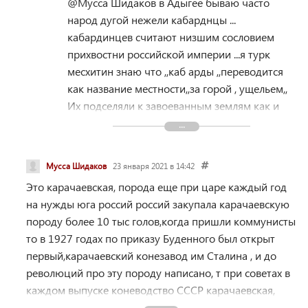
Ахмада Шидака помочь Адыгам, от вашего
@Мусса Шидаков
в Адыгее бываю часто
произвола с русскими, и вас разумеется
народ дугой нежели кабарднцы ...
нету ничего что бы доказывало вашу
кабардинцев считают низшим сословием
борьбу в защиту Адыгов. Песня Хож(
прихвостни российской империи ...я турк
Ходзь) до сих пор эта песня душу
месхитин знаю что ,,каб арды ,,переводится
содрогает. Если ты такой нацик то
как название местности,,за горой , ущельем,,
поинтересуйся этой песней. Найди в
Их подселяли к завоеванным землям как и
интернете она есть. Так вот если есть у вас
казаков ...подселяли к чеченцам и ингушам
порода то развивайте, каждый день по 40
из коих мазлак гнусавый которого даже за
км делайте прогулки проводите
особенно обиженные злодеяния
Мусса Шидаков
23 января 2021 в 14:42
бонитировку ежегодную, и т.д увас ничего
командировали в ср.азию для грабеже й
Это карачаевская, порода еще при царе каждый год
не делается последний раз кабардинскую
народного в колхозы ..... Это зло
на нужды юга россий россий закупала карачаевскую
породу восстанавливали в 90 годах
порожденное дьяволом ...это продолжение
породу более 10 тыс голов,когда пришли коммунисты
карачаевской породой, если не знаешь то
политики Свердлова ...троцкого .. сталина....
то в 1927 годах по приказу Буденного был открыт
спроси у действительных, компетентных
это...кабарда .это.. иронцы...армяне
первый,карачаевский конезавод им Сталина , и до
конзаводчиков ваших. А в инете все время
дашнаки...не будьте простодушным надо
революций про эту породу написано, т при советах в
кричать, нет карачаевской породы, есть
приспосабливаться ....ви честный я человек и
каждом выпуске коневодство СССР карачаевская,
кабардинская порода, вы смешны уже,
ваша правда злит тщедушных....
писалась отдельной строкой, но после выселения