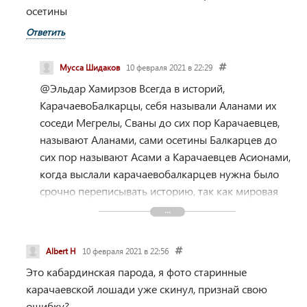
осетины
Ответить
Мусса Шидаков
10 февраля 2021 в 22:29
@Эльдар Хамирзов
Всегда в историй,
КарачаевоБалкарцы, себя называли Аланами их
соседи Мегрелы, Сваны до сих пор Карачаевцев,
называют Аланами, сами осетины Балкарцев до
сих пор называют Асами а Карачаевцев Асионами,
когда выслали карачаевобалкарцев нужна было
срочно переписывать историю, так как мировая
история, всегда знала что остатки Алан есть на
Кавказе, но как могли сказать КПСС что они
устроили геноцид, что выслали Алан. Вот и
Albert H
10 февраля 2021 в 22:56
навязали Алан ствола осетинам,первое время
Это кабардинская парода, я фото старинные
народ который считал себя всегда иристон, ирон
карачаевской лошади уже скинул, признай свою
на штыки принимало все это, а при Сталине как
ошибку?