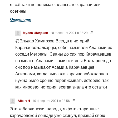
я всё таки не понимаю аланы это карачаи или
осетины
Ответить
Мусса Шидаков
10 февраля 2021 в 22:29
@Эльдар Хамирзов
Всегда в историй,
КарачаевоБалкарцы, себя называли Аланами их
соседи Мегрелы, Сваны до сих пор Карачаевцев,
называют Аланами, сами осетины Балкарцев до
сих пор называют Асами а Карачаевцев
Асионами, когда выслали карачаевобалкарцев
нужна было срочно переписывать историю, так
как мировая история, всегда знала что остатки
Алан есть на Кавказе, но как могли сказать КПСС
что они устроили геноцид, что выслали Алан. Вот
Albert H
10 февраля 2021 в 22:56
и навязали Алан ствола осетинам,первое время
Это кабардинская парода, я фото старинные
народ который считал себя всегда иристон, ирон
карачаевской лошади уже скинул, признай свою