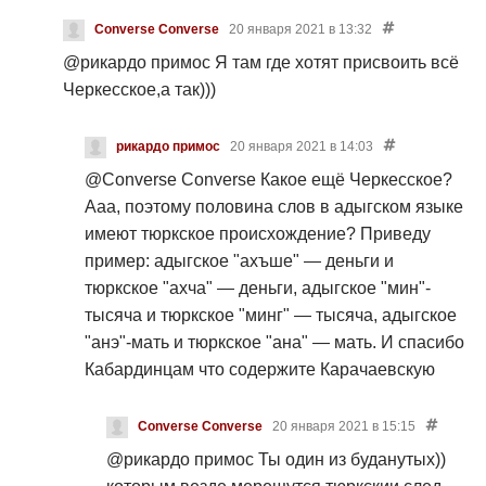
через пару лет но первые исследования, удивили
Converse Converse
20 января 2021 в 13:32
всех. Это еще раз доказывает что это чисто
карачаевская аланская порода, еще 2 тыс лет назад
@рикардо примос
Я там где хотят присвоить всё
гунно Аланский союз когда завоевывали Европу, а
Черкесское,а так)))
следы этих завоеваний и есть Каты Аланы
Католонцы,это и порода лошади это и порода
рикардо примос
20 января 2021 в 14:03
Аланских, собак что ныне в Испании и карачаевской
@Converse Converse
Какое ещё Черкесское?
породы боевых собак Самыр и Парий которые тоже
Ааа, поэтому половина слов в адыгском языке
в свое время были записаны как северокавказская
имеют тюркское происхождение? Приведу
овчарка
пример: адыгское "ахъше" — деньги и
тюркское "ахча" — деньги, адыгское "мин"-
тысяча и тюркское "минг" — тысяча, адыгское
"анэ"-мать и тюркское "ана" — мать. И спасибо
Кабардинцам что содержите
Карачаевскую
породу лошадей
Converse Converse
20 января 2021 в 15:15
@рикардо примос
Ты один из буданутых))