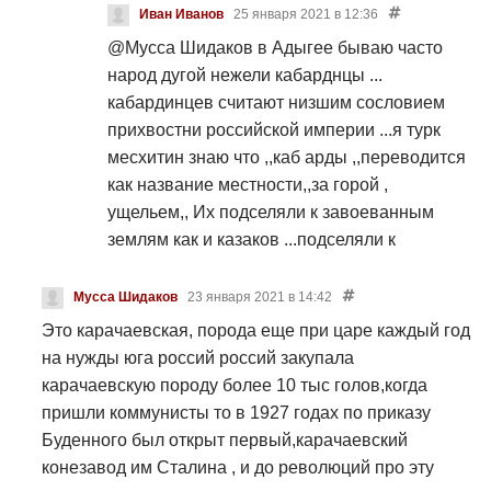
эта песня? Отвечу карачаевцы
Иван Иванов
25 января 2021 в 12:36
снаряжают отряд во главе Ахмада
@Мусса Шидаков
в Адыгее бываю часто
Шидака помочь Адыгам, от вашего
народ дугой нежели кабарднцы ...
произвола с русскими, и вас разумеется
кабардинцев считают низшим сословием
нету ничего что бы доказывало вашу
прихвостни российской империи ...я турк
борьбу в защиту Адыгов. Песня Хож(
месхитин знаю что ,,каб арды ,,переводится
Ходзь) до сих пор эта песня душу
как название местности,,за горой ,
содрогает. Если ты такой нацик то
ущельем,, Их подселяли к завоеванным
поинтересуйся этой песней. Найди в
землям как и казаков ...подселяли к
интернете она есть. Так вот если есть у
чеченцам и ингушам из коих мазлак
вас порода то развивайте, каждый день
гнусавый которого даже за особенно
Мусса Шидаков
23 января 2021 в 14:42
по 40 км делайте прогулки проводите
обиженные злодеяния командировали в
Это карачаевская, порода еще при царе каждый год
бонитировку ежегодную, и т.д увас ничего
ср.азию для грабеже й народного в колхозы
на нужды юга россий россий закупала
не делается последний раз кабардинскую
..... Это зло порожденное дьяволом ...это
карачаевскую породу более 10 тыс голов,когда
породу восстанавливали в 90 годах
продолжение политики Свердлова
пришли коммунисты то в 1927 годах по приказу
карачаевской породой, если не знаешь
...троцкого .. сталина.... это...кабарда .это..
Буденного был открыт первый,карачаевский
то спроси у действительных,
иронцы...армяне дашнаки...не будьте
конезавод им Сталина , и до революций про эту
компетентных конзаводчиков ваших. А в
простодушным надо приспосабливаться