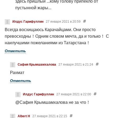
здесь пришлый ...кому голову припекло от
что то.
пустынной жары...
Илдус Гарифуллин
27 января 2021 в 20:59
Всегда восхищаюсь Карачайцами. Они просто
превосходны！Одним словом мечта, да и только！
С
наилучшими пожеланиями из Татарстана！
Ответить
Сафия Крымшамхалова
27 января 2021 в 21:24
Рахмат
Ответить
Илдус Гарифуллин
27 января 2021 в 22:00
@Сафия Крымшамхалова
не за что！
Albert H
27 января 2021 в 22:15