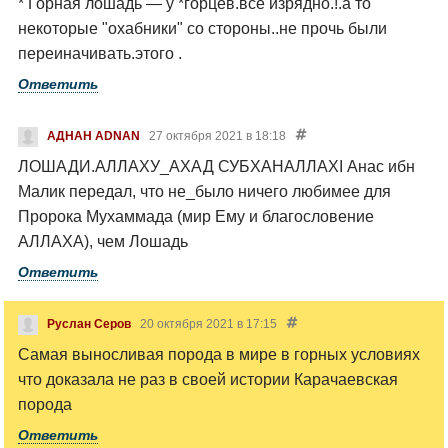
* Горная лошадь — у *горцев.все изрядно.!.а то
некоторые "охабники" со стороны..не прочь были
переиначивать.этого .
Ответить
АДНАН ADNAN
27 октября 2021 в 18:18
ЛОШАДИ.АЛЛАХУ_АХАД
СУБХАНАЛЛАХI
Анас ибн
Малик передал, что не_было ничего любимее для
Пророка Мухаммада (мир Ему и благословение
АЛЛАХА), чем Лошадь
Ответить
Руслан Серов
20 октября 2021 в 17:15
Самая выносливая порода в мире в горных условиях
что доказала не раз в своей истории Карачаевская
порода
Ответить