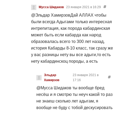
Мусса Шидаков
23 января 2021 в 16:29
@Эльдар Хамирзов
Дай АЛЛАХ чтобы
были всегда Адыгами только интересная
интрепитация, как порода кабардинская
может быть если кабарда как народ
образовалась всего то 300 лет назад,
история Кабарды 8-10 класс, так сразу же
у вас разницы нету вы все адыги,то есть
нету кабардинскоц породы, а есть
адыгейская порода так? А когда вы 300
лет назад более половины Адыгского
Эльдар
23 января 2021 в
Хамирзов
17:16
народа уничтожили вместе с русскими
войсками, а шапсугов практически
@Мусса Шидаков
ты вообще бред
уничтожили, почему не говорили и не
несёш и я смотрю ты неуч какой то раз
вспоминали что вы адыги!? Есть
не знаеш сколько лет адыгам, я
старинная Карачаевская песня и знаете
вообще не буду с тобой дескусировать
почему она сохранилась у карачаевцев