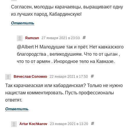
Согласен, молодцы карачаевцы, выращивают одну
из лучших парод, Кабардинскую!
Ответить
Ramzan
27 января 2021 в 23:03
@Albert H
Малодушие так и прёт.
Нет кавказского
благородства , великодушиям. Что то от цыган ,
что то от армян . Инородное тело на Кавказе.
Вячеслав Соломко
22 января 2021 в 17:50
Так карачаеаская или кабардинская?
Только не нужно
нацистам комментировать. Пусть профессионалы
ответят.
Ответить
Artur Kochkarov
23 января 2021 в 13:20