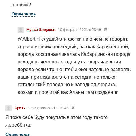
на штыки принимало все это, а при Сталине как
ошибку?
раз вообще нельзя было писать изучать историю
Ответить
тюркам, кто хотел историю свою то и даже статья
была как Разжигание Пантюркизма,. И вот сотни
Мусса Шидаков
10 февраля 2021 в 23:49
псевдо историки по указу КПСС писали сотни
@Albert H
слушай эти фотки ни о чем не говорят,
тонн псевдоисторий, получали гонорары, на
спроси у своих последний, раз как Карачаевской,
Алан ствола осетин защищали докторские
порода восстанавливалась Кабардинская порода
разных степеней и т.д но народ вернулся и
исходя из чего на сегодня у вас карачаевская
прежде пришлось доказывать даже что есть
порода если что, но чтобы окончательно развеять
карачаевский народ, вот и теперь те псевдо
ваши притязания, это на сегодня не только
доктора наук и т.д всячески старались
каталонский порода но и западная Африка,
препятствовать чтобы карачаевцы, вернули
возьми и прочитай как Аланы там создавали
свою историю, но недолго музыка играла недолго
вандальское государство,которое
фраер танцевал, маховик что раскрутил Сталин и
просуществовало 300лет, это есть следы того
его клика остановили, теперь маховик начал
Арс Б
3 февраля 2021 в 18:43
народа который там был, так вот и там у
Раскручиваться обратно, Карачаевцы не
Я тоже себе буду покупать в этом году такого
бедуинов тоже близкая только на карачаевскую
собираются кому то отдать свою историю свое
жеребёнка.
породу, есть лошади. Кроме слов разных псевдо
прошлое. Если веками чеченцы себя называли
Ответить