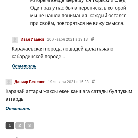
которым везде мерещутся тюркскии след.
Один раз у нас была переписка в которой
мы не нашли понимания, каждый остался
при своём, повторяться не вижу смысла.
Иван Иаанов
20 января 2021 в 19:13
Карачаевская порода лошадей дала начало
кабардинской породе...
Ответить
Данияр Беженов
19 января 2021 в 15:23
Карачай аттары жаксы екен каншага сатады бул тукым
аттарды
Ответить
1
2
3