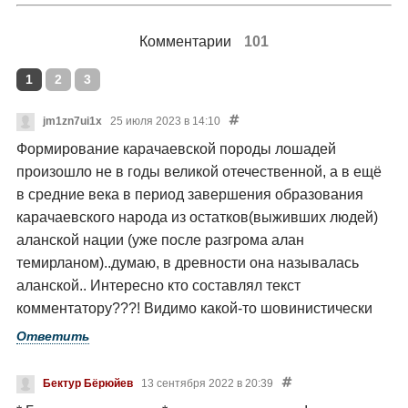
Комментарии
101
1
2
3
jm1zn7ui1x
25 июля 2023 в 14:10
Формирование карачаевской породы лошадей
произошло не в годы великой отечественной, а в ещё
в средние века в период завершения образования
карачаевского народа из остатков(выживших людей)
аланской нации (уже после разгрома алан
темирланом)..думаю, в древности она называлась
аланской.. Интересно кто составлял текст
комментатору???! Видимо какой-то шовинистически
настроенный человечек..
Ответить
Бектур Бёрюйев
13 сентября 2022 в 20:39