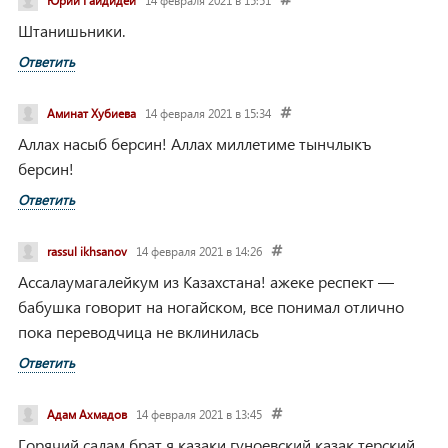
Юрий Гайдидей
14 февраля 2021 в 15:51
Штанишьники.
Ответить
Аминат Хубиева
14 февраля 2021 в 15:34
Аллах насыб берсин! Аллах миллетиме тынчлыкъ
берсин!
Ответить
rassul ikhsanov
14 февраля 2021 в 14:26
Ассалаумагалейкум из Казахстана!
ажеке респект —
бабушка говорит на ногайском, все понимал отлично
пока переводчица не вклинилась
Ответить
Адам Ахмадов
14 февраля 2021 в 13:45
Горячий салам брат я казаки гуноевский казак терский