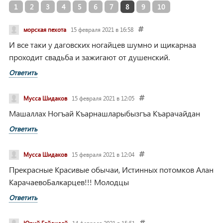
1
2
3
4
5
6
7
8
9
10
морская пехота
15 февраля 2021 в 16:58
И все таки у даговских ногайцев шумно и щикарнаа
проходит свадьба и зажигают от душенский.
Ответить
Мусса Шидаков
15 февраля 2021 в 12:05
Машаллах Ногъай Къарнашларыбызгъа Къарачайдан
Ответить
Мусса Шидаков
15 февраля 2021 в 12:04
Прекрасные Красивые обычаи, Истинных потомков Алан
КарачаевоБалкарцев!!! Молодцы
Ответить