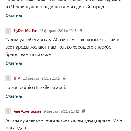
из Чечни нужно обединится мы единый народ
Ответить
FlyDen MorTen
13 февраля 2021 в 16:13
Салам уалейкум я сам Абазин смотрю комментарии и
все народы желают нам только хорошего спасибо
братья вам такого же
Ответить
H M
12 февраля 2021 в 21:05
Eu sou o único Brasileiro aqui.
Ответить
Аян Ахметуалиев
9 февраля 2021 в 13:12
Ассаламу алейкум, ноғайларға салем қазақтардан. Мың
жасаңдар