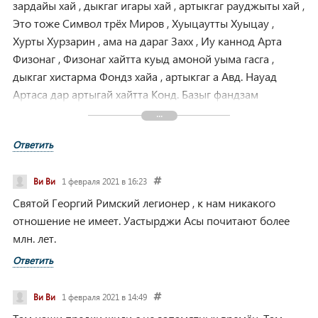
зардайы хай , дыкгаг игары хай , артыкгаг рауджыты хай ,
Это тоже Символ трёх Миров , Хуыцаутты Хуыцау ,
Хурты Хурзарин , ама на дараг Захх , Иу каннод Арта
Физонаг , Физонаг хайтта куыд амоной уыма гасга ,
дыкгаг хистарма Фондз хайа , артыкгаг а Авд. Науад
Артаса дар артыгай хайтта Конд. Базыг фандзам
ракуывды , кастарты тыххай лавардтой , Арта кастарты
,уыцы растаг Скуы Арта , кана Иу назанима , уаливыхы
Ответить
Хаима , Арвыст хьасты фасивадма , Фасты хайтта
фсинтам нуазанта , Хоры Уациллайы ама Фалварайы
ракуывды фаста кастысты Арта хистары Уаны , ама афта
Ви Ви
1 февраля 2021 в 16:23
дардтар.
Святой Георгий Римский легионер , к нам никакого
отношение не имеет. Уастырджи Асы почитают более
млн. лет.
Ответить
Ви Ви
1 февраля 2021 в 14:49