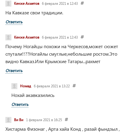
Кенже Ахметов
6 февраля 2021 в 12:43
На Кавказе свои традиции.
Ответить
Кенже Ахметов
6 февраля 2021 в 12:43
Почему Ногайцы похожи на Черкесов,может сюжет
спутали!!??Ногайлы смуглые,небольшие ростом.Это
видно Кавказ.Или Крымские Татары...рахмет
Ответить
Номад
6 февраля 2021 в 13:22
Нохай акавказились
Ответить
Ви Ви
1 февраля 2021 в 16:25
Хистарма Физонаг , Арта хайа Конд , разай фындзыл ,