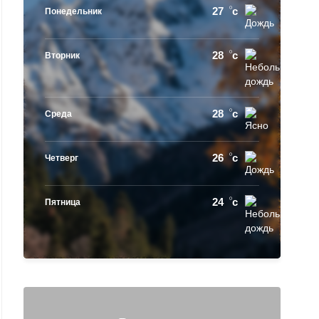
27
c
Понедельник
28
c
Вторник
28
c
Среда
26
c
Четверг
24
c
Пятница