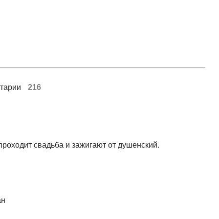
тарии
216
проходит свадьба и зажигают от душенский.
День войск правительственной связ
РФ.
15.02.2024
ан