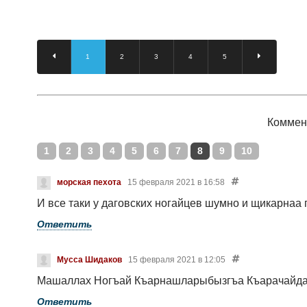
1
2
3
4
5
Коммен
1
2
3
4
5
6
7
8
9
10
морская пехота
15 февраля 2021 в 16:58
И все таки у даговских ногайцев шумно и щикарнаа 
Ответить
Мусса Шидаков
15 февраля 2021 в 12:05
Машаллах Ногъай Къарнашларыбызгъа Къарачайд
Ответить