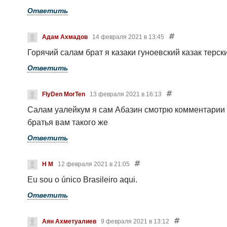
Ответить
Адам Ахмадов
14 февраля 2021 в 13:45
Горячий салам брат я казаки гуноевский казак терс
Ответить
FlyDen MorTen
13 февраля 2021 в 16:13
Салам уалейкум я сам Абазин смотрю комментарии 
братья вам такого же
Ответить
H M
12 февраля 2021 в 21:05
Eu sou o único Brasileiro aqui.
Ответить
Аян Ахметуалиев
9 февраля 2021 в 13:12