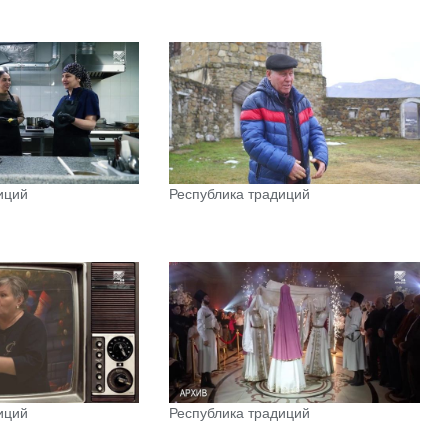
иций
Республика традиций
иций
Республика традиций