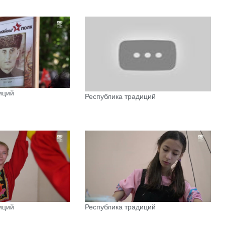
иций
Республика традиций
иций
Республика традиций