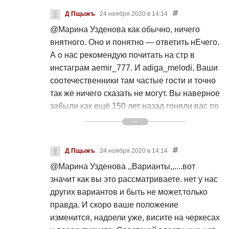
так болезненно воспринимать счастье и
Д Пщыжъ
24 ноября 2020 в 14:14
радость других. Нельзя быть во всем так
@Марина Узденова
как обычно, ничего
котегорично быть уверенной и озлобленной,
внятного. Оно и понятно — ответить нЕчего.
оставвтье и другие варианты возможными. Я
А о нас рекомендую почитать на стр в
тоже желаю Вам всего доброго
инстаграм aemir_777. И adiga_melodi. Ваши
соотечественники там частые гости и точно
так же ничего сказать не могут. Вы наверное
забыли как ещё 150 лет назад гоняли вас по
всему кавказу и прятались жили в горах. И
откуда вы пришли все помнят. И чьи
карачеркесы вы были — тоже помнят. (
Д Пщыжъ
24 ноября 2020 в 14:14
надеюсь, перевод не нужен). Так что ... И
@Марина Узденова
,,Варианты,,....вот
тебе не хворать
значит как вы это рассматриваете. нет у нас
других вариантов и быть не может,только
правда. И скоро ваше положение
изменится, надоели уже, висите на черкесах