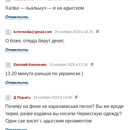
Халва — хьальыуэ — и на адыгском
Ответить
kchrmedia@gmail.com
26 ноября 2020 в 16:25
О боже, откуда берут денег,
Ответить
Евгений Кононенко
24 ноября 2020 в 13:36
13.20 минута раньше по украински )
Ответить
Д Пщыжъ
24 ноября 2020 в 10:00
Почему на фоне не карачаевская песня? Вы же вроде
тюрки, разве издавна вы носили Черкесскую одежду?
Одни сае висят с адыгским орнаментом
Ответить