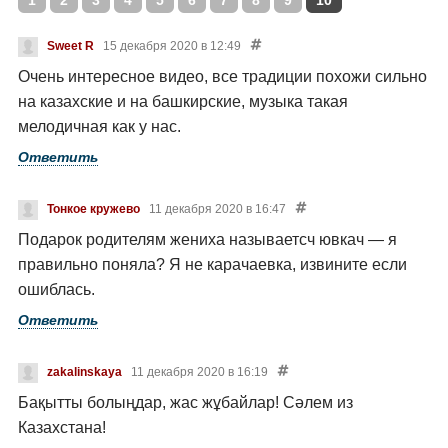
1
2
3
4
5
6
7
8
9
10
Sweet R
15 декабря 2020 в 12:49
Очень интересное видео, все традиции похожи сильно
на казахские и на башкирские, музыка такая
мелодичная как у нас.
Ответить
Тонкое кружево
11 декабря 2020 в 16:47
Подарок родителям жениха называетсч ювкач — я
правильно поняла? Я не карачаевка, извините если
ошиблась.
Ответить
zakalinskaya
11 декабря 2020 в 16:19
Бақытты болыңдар, жас жұбайлар!
Сәлем из
Казахстана!