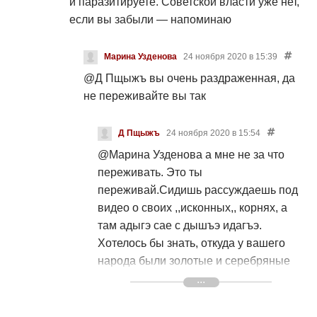
и паразитируете. Советской власти уже нет,
если вы забыли — напоминаю
Марина Узденова
24 ноября 2020 в 15:39
@Д Пщыжъ
вы очень раздраженная, да
не переживайте вы так
Д Пщыжъ
24 ноября 2020 в 15:54
@Марина Узденова
а мне не за что
переживать. Это ты
переживай.Сидишь рассуждаешь под
видео о своих ,,исконных,, корнях, а
там адыгэ сае с дышъэ идагъэ.
Хотелось бы знать, откуда у вашего
народа были золотые и серебряные
нити? Я уж молчу о красном или белом
платье. Сидит и рассказывает о чужой
культуре, приписывая её себе, ещё и