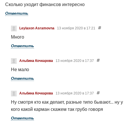
происходит, когда то впервые.
Сколько уходит финансов интересно
живите, вас никто не трогает,
Надеюсь, что среди черкесов всё
пока сами вонять не начинаете
Ответить
таки добрых и воспитанный людей
больше.
Leylaxon Asramovna
13 ноября 2020 в 17:21
Много
Ответить
Альбина Кочкарова
13 ноября 2020 в 17:37
Не мало
Ответить
Альбина Кочкарова
13 ноября 2020 в 17:37
Ну смотря кто как делает, разные типо бывают... ну у
кого какой карман скажем так грубо говоря
Ответить