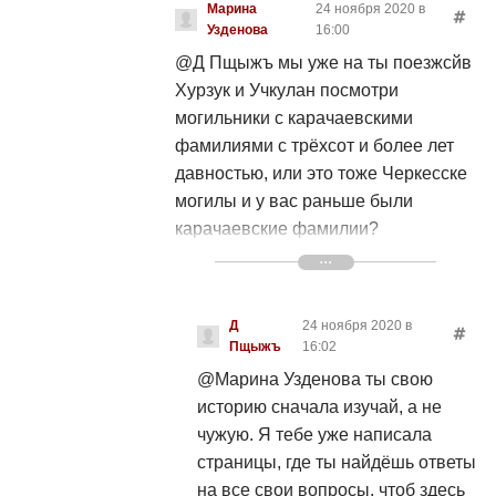
Марина
24 ноября 2020 в
называет аланы. Вы уж определитесь
Узденова
16:00
кто вы? А то уже и смеяться
@Д Пщыжъ
мы уже на ты поезжсйв
неинтересно
Хурзук и Учкулан посмотри
могильники с карачаевскими
фамилиями с трёхсот и более лет
давностью, или это тоже Черкесске
могилы и у вас раньше были
карачаевские фамилии?
Кабардинцы всегда жили там где и
живут и адыгеццы и много адыгских
народов живут в Адыгее на своей
Д
24 ноября 2020 в
земле, а народ называемый
Пщыжъ
16:02
черкесами в кчр когда появились,
@Марина Узденова
ты свою
где Черкесске могли в кчр которым
историю сначала изучай, а не
более 300 лет. Тебя послушать весь
чужую. Я тебе уже написала
Кавказ обязан вам, что теперь у них
страницы, где ты найдёшь ответы
такая одежда, что пока вы её
на все свои вопросы, чтоб здесь