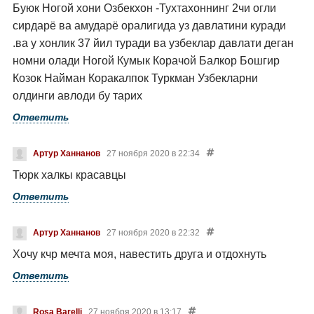
Буюк Ногой хони Озбекхон -Тухтахоннинг 2чи огли
сирдарё ва амударё оралигида уз давлатини куради
.ва у хонлик 37 йил туради ва узбеклар давлати деган
номни олади Ногой Кумык Корачой Балкор Бошгир
Козок Найман Коракалпок Туркман Узбекларни
олдинги авлоди бу тарих
Ответить
Артур Ханнанов
27 ноября 2020 в 22:34
Тюрк халкы красавцы
Ответить
Артур Ханнанов
27 ноября 2020 в 22:32
Хочу кчр мечта моя, навестить друга и отдохнуть
Ответить
Rosa Barelli
27 ноября 2020 в 13:17