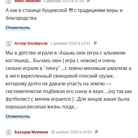
Иван Ляшенко
3 декабря 2020 в 10:18
А как в станице Кущевской ❓❗ с традициями веры и
благородства
Ответить
Асгюр Эльбрусов
2 декабря 2020 в 13:31
Мы в детстве играли в :Ашыкь оюн (игра с альчиком-
костяшка),..
Бычакъ оюн ( игра с ножом) и очень
сильно играли в "лянгу" ...с кожно-меховым шматком а
в него вкрепленный свинцовой плоский грузик..
которому долго не давали упасть на землю —
системетически подбивая его снизу в верх ...(ну так как
футболист с мячом играется ) ..Для юнцов какая была
хорошая,веселая жизнь тогда...
Ответить
Баходир Муминов
30 ноября 2020 в 19:50