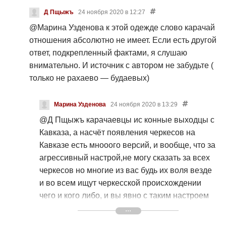
Д Пщыжъ
24 ноября 2020 в 12:27
@Марина Узденова
к этой одежде слово карачай
отношения абсолютно не имеет. Если есть другой
ответ, подкрепленный фактами, я слушаю
внимательно. И источник с автором не забудьте (
только не рахаево — будаевых)
Марина Узденова
24 ноября 2020 в 13:29
@Д Пщыжъ
карачаевцы ис конные выходцы с
Кавказа, а насчёт появления черкесов на
Кавказе есть мнооого версий, и вообще, что за
агрессивный настрой,не могу сказать за всех
черкесов но многие из вас будь их воля везде
и во всем ищут черкесской происхождении
чего и кого либо, и вы явно с таким настроем
посмотрели этот ролик. Но как бы вас это
неогорчало мы знаем кто и откуда. Не нужно