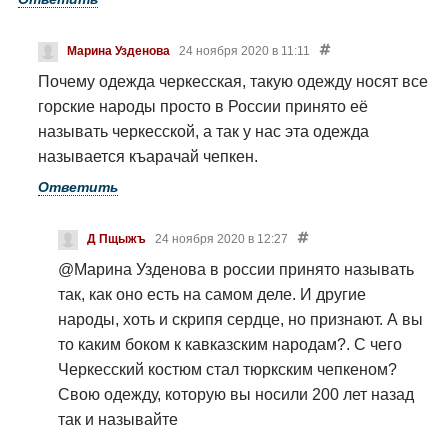
Марина Узденова
24 ноября 2020 в 11:11
Почему одежда черкесская, такую одежду носят все
горские народы просто в России принято её
называть черкесской, а так у нас эта одежда
называется къарачай чепкен.
Ответить
Д Пщыжъ
24 ноября 2020 в 12:27
@Марина Узденова
в россии принято называть
так, как оно есть на самом деле. И другие
народы, хоть и скрипя сердце, но признают. А вы
то каким боком к кавказским народам?. С чего
Черкесский костюм стал тюркским чепкеном?
Свою одежду, которую вы носили 200 лет назад
так и называйте