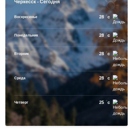
Черкесск - Сегодня
28
c
Воскресенье
28
c
Понедельник
28
c
Вторник
28
c
Среда
25
c
Четверг