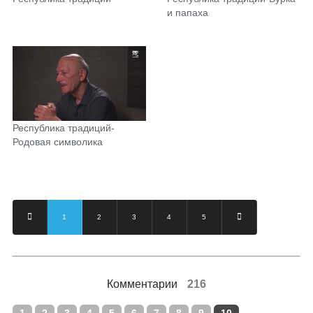
и папаха
Республика традиций-
Родовая символика
1
2
3
4
5
Комментарии
216