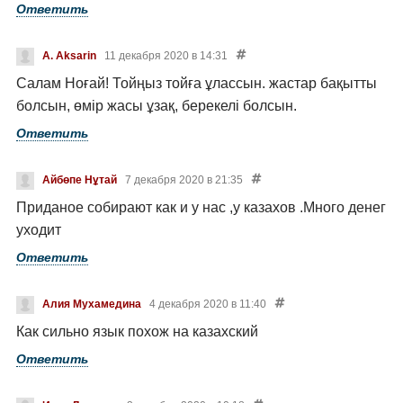
Ответить
A. Aksarin
11 декабря 2020 в 14:31
Салам Ноғай! Тойңыз тойға ұлассын. жастар бақытты
болсын, өмір жасы ұзақ, берекелі болсын.
Ответить
Айбөпе Нұтай
7 декабря 2020 в 21:35
Приданое собирают как и у нас ,у казахов .Много денег
уходит
Ответить
Алия Мухамедина
4 декабря 2020 в 11:40
Как сильно язык похож на казахский
Ответить