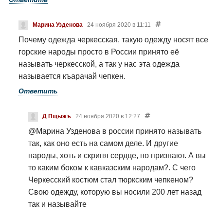
Марина Узденова
24 ноября 2020 в 11:11
Почему одежда черкесская, такую одежду носят все
горские народы просто в России принято её
называть черкесской, а так у нас эта одежда
называется къарачай чепкен.
Ответить
Д Пщыжъ
24 ноября 2020 в 12:27
@Марина Узденова
в россии принято называть
так, как оно есть на самом деле. И другие
народы, хоть и скрипя сердце, но признают. А вы
то каким боком к кавказским народам?. С чего
Черкесский костюм стал тюркским чепкеном?
Свою одежду, которую вы носили 200 лет назад
так и называйте