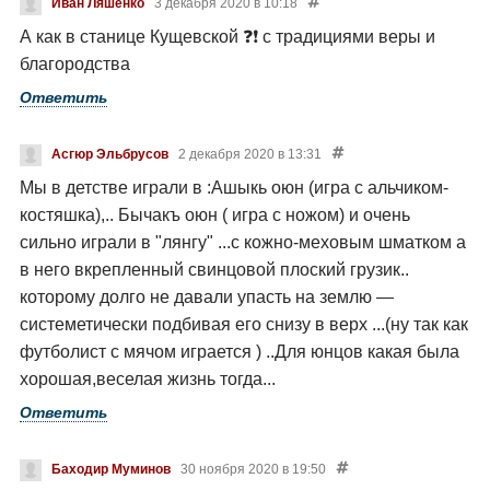
Иван Ляшенко
3 декабря 2020 в 10:18
А как в станице Кущевской ❓❗ с традициями веры и
благородства
Ответить
Асгюр Эльбрусов
2 декабря 2020 в 13:31
Мы в детстве играли в :Ашыкь оюн (игра с альчиком-
костяшка),..
Бычакъ оюн ( игра с ножом) и очень
сильно играли в "лянгу" ...с кожно-меховым шматком а
в него вкрепленный свинцовой плоский грузик..
которому долго не давали упасть на землю —
системетически подбивая его снизу в верх ...(ну так как
футболист с мячом играется ) ..Для юнцов какая была
хорошая,веселая жизнь тогда...
Ответить
Баходир Муминов
30 ноября 2020 в 19:50