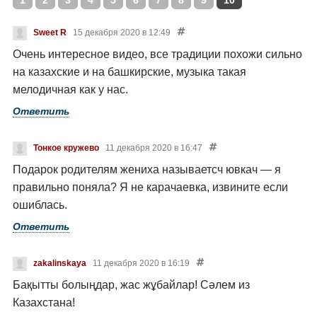
1
2
3
4
5
6
7
8
9
10
Sweet R
15 декабря 2020 в 12:49
Очень интересное видео, все традиции похожи сильно
на казахские и на башкирские, музыка такая
мелодичная как у нас.
Ответить
Тонкое кружево
11 декабря 2020 в 16:47
Подарок родителям жениха называетсч ювкач — я
правильно поняла? Я не карачаевка, извините если
ошиблась.
Ответить
zakalinskaya
11 декабря 2020 в 16:19
Бақытты болыңдар, жас жұбайлар!
Сәлем из
Казахстана!