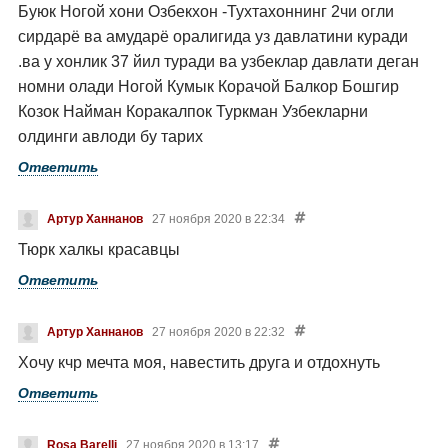
Буюк Ногой хони Озбекхон -Тухтахоннинг 2чи огли
сирдарё ва амударё оралигида уз давлатини куради
.ва у хонлик 37 йил туради ва узбеклар давлати деган
номни олади Ногой Кумык Корачой Балкор Бошгир
Козок Найман Коракалпок Туркман Узбекларни
олдинги авлоди бу тарих
Ответить
Артур Ханнанов
27 ноября 2020 в 22:34
Тюрк халкы красавцы
Ответить
Артур Ханнанов
27 ноября 2020 в 22:32
Хочу кчр мечта моя, навестить друга и отдохнуть
Ответить
Rosa Barelli
27 ноября 2020 в 13:17