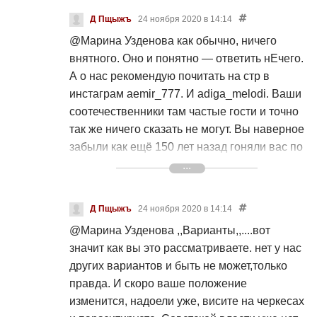
так болезненно воспринимать счастье и
Д Пщыжъ
24 ноября 2020 в 14:14
радость других. Нельзя быть во всем так
@Марина Узденова
как обычно, ничего
котегорично быть уверенной и озлобленной,
внятного. Оно и понятно — ответить нЕчего.
оставвтье и другие варианты возможными. Я
А о нас рекомендую почитать на стр в
тоже желаю Вам всего доброго
инстаграм aemir_777. И adiga_melodi. Ваши
соотечественники там частые гости и точно
так же ничего сказать не могут. Вы наверное
забыли как ещё 150 лет назад гоняли вас по
всему кавказу и прятались жили в горах. И
откуда вы пришли все помнят. И чьи
карачеркесы вы были — тоже помнят. (
Д Пщыжъ
24 ноября 2020 в 14:14
надеюсь, перевод не нужен). Так что ... И
@Марина Узденова
,,Варианты,,....вот
тебе не хворать
значит как вы это рассматриваете. нет у нас
других вариантов и быть не может,только
правда. И скоро ваше положение
изменится, надоели уже, висите на черкесах