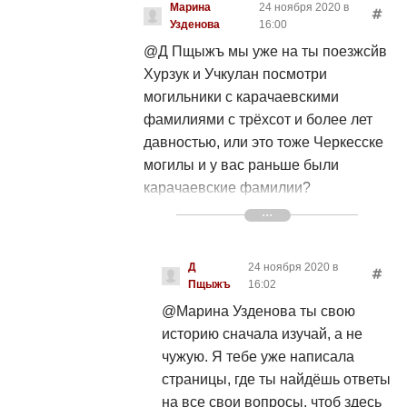
Марина
24 ноября 2020 в
называет аланы. Вы уж определитесь
Узденова
16:00
кто вы? А то уже и смеяться
@Д Пщыжъ
мы уже на ты поезжсйв
неинтересно
Хурзук и Учкулан посмотри
могильники с карачаевскими
фамилиями с трёхсот и более лет
давностью, или это тоже Черкесске
могилы и у вас раньше были
карачаевские фамилии?
Кабардинцы всегда жили там где и
живут и адыгеццы и много адыгских
народов живут в Адыгее на своей
Д
24 ноября 2020 в
земле, а народ называемый
Пщыжъ
16:02
черкесами в кчр когда появились,
@Марина Узденова
ты свою
где Черкесске могли в кчр которым
историю сначала изучай, а не
более 300 лет. Тебя послушать весь
чужую. Я тебе уже написала
Кавказ обязан вам, что теперь у них
страницы, где ты найдёшь ответы
такая одежда, что пока вы её
на все свои вопросы, чтоб здесь