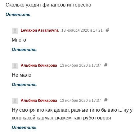
происходит, когда то впервые.
Сколько уходит финансов интересно
живите, вас никто не трогает,
Надеюсь, что среди черкесов всё
пока сами вонять не начинаете
Ответить
таки добрых и воспитанный людей
больше.
Leylaxon Asramovna
13 ноября 2020 в 17:21
Много
Ответить
Альбина Кочкарова
13 ноября 2020 в 17:37
Не мало
Ответить
Альбина Кочкарова
13 ноября 2020 в 17:37
Ну смотря кто как делает, разные типо бывают... ну у
кого какой карман скажем так грубо говоря
Ответить