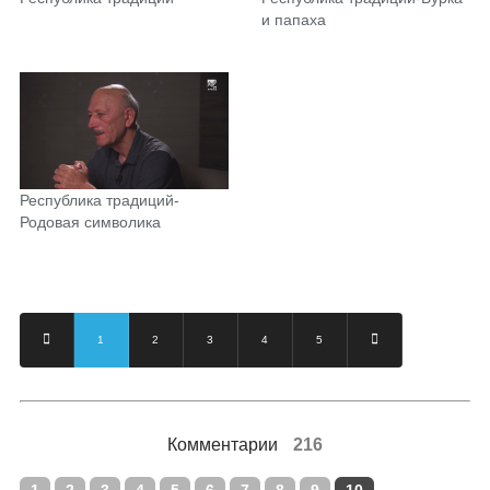
и папаха
Республика традиций-
Родовая символика
1
2
3
4
5
Комментарии
216