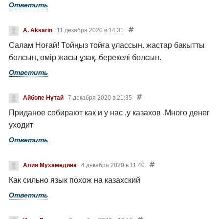
Ответить
A. Aksarin
11 декабря 2020 в 14:31
Салам Ноғай! Тойңыз тойға ұлассын. жастар бақытты
болсын, өмір жасы ұзақ, берекелі болсын.
Ответить
Айбөпе Нұтай
7 декабря 2020 в 21:35
Приданое собирают как и у нас ,у казахов .Много денег
уходит
Ответить
Алия Мухамедина
4 декабря 2020 в 11:40
Как сильно язык похож на казахский
Ответить