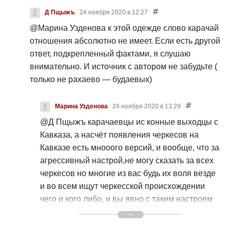
Д Пщыжъ
24 ноября 2020 в 12:27
@Марина Узденова
к этой одежде слово карачай
отношения абсолютно не имеет. Если есть другой
ответ, подкрепленный фактами, я слушаю
внимательно. И источник с автором не забудьте (
только не рахаево — будаевых)
Марина Узденова
24 ноября 2020 в 13:29
@Д Пщыжъ
карачаевцы ис конные выходцы с
Кавказа, а насчёт появления черкесов на
Кавказе есть мнооого версий, и вообще, что за
агрессивный настрой,не могу сказать за всех
черкесов но многие из вас будь их воля везде
и во всем ищут черкесской происхождении
чего и кого либо, и вы явно с таким настроем
посмотрели этот ролик. Но как бы вас это
неогорчало мы знаем кто и откуда. Не нужно