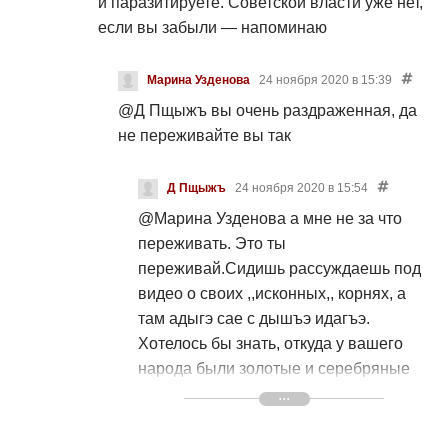
и паразитируете. Советской власти уже нет,
если вы забыли — напоминаю
Марина Узденова
24 ноября 2020 в 15:39
@Д Пщыжъ
вы очень раздраженная, да
не переживайте вы так
Д Пщыжъ
24 ноября 2020 в 15:54
@Марина Узденова
а мне не за что
переживать. Это ты
переживай.Сидишь рассуждаешь под
видео о своих ,,исконных,, корнях, а
там адыгэ сае с дышъэ идагъэ.
Хотелось бы знать, откуда у вашего
народа были золотые и серебряные
нити? Я уж молчу о красном или белом
платье. Сидит и рассказывает о чужой
культуре, приписывая её себе, ещё и