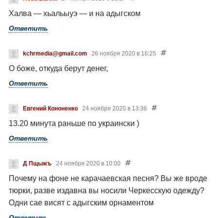
Халва — хьальыуэ — и на адыгском
Ответить
kchrmedia@gmail.com
26 ноября 2020 в 16:25
О боже, откуда берут денег,
Ответить
Евгений Кононенко
24 ноября 2020 в 13:36
13.20 минута раньше по украински )
Ответить
Д Пщыжъ
24 ноября 2020 в 10:00
Почему на фоне не карачаевская песня? Вы же вроде
тюрки, разве издавна вы носили Черкесскую одежду?
Одни сае висят с адыгским орнаментом
Ответить