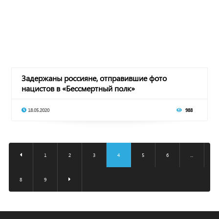
Задержаны россияне, отправившие фото
нацистов в «Бессмертный полк»
18.05.2020
988
1
2
3
4
5
6
...
8
9